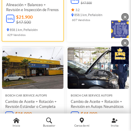
$47.500
Alineación + Balanceo +
Revisión e Inspección de Frenos
3.2
858.1 km, Peñalolén
×
$21.900
54
%
607
Vendidos
$47.500
858.1 km, Peñalolén
629
Vendidos
×
BOSCH CAR SERVICE AUTOPS
BOSCH CAR SERVICE AUTOPS
Cambio de Aceite + Rotación +
Cambio de Aceite + Rotación +
Revisión Estándar o Completa
Revisión en Autops Neumáticos
$31.900
$41.900
47
%
44
%
$60.000
$75.000
Inicio
Buscador
Cerca de mí
Invita
1.8
1.8
851.4 km, La Cisterna
851.4 km, La Cisterna