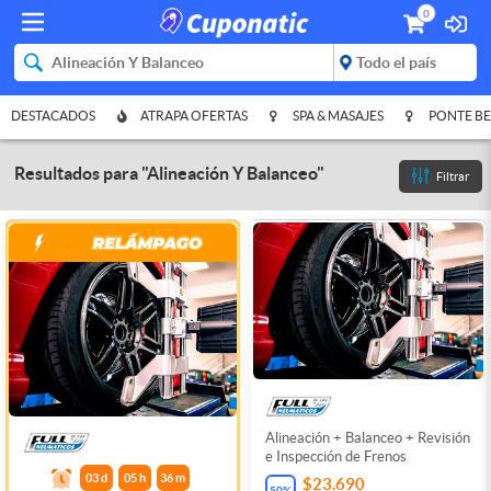
0
DESTACADOS
ATRAPA OFERTAS
SPA & MASAJES
PONTE BE
Resultados para
"
Alineación Y Balanceo
"
Filtrar
Alineación + Balanceo + Revisión
e Inspección de Frenos
03
d
05
h
36
m
$23.690
50
%