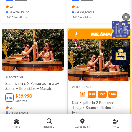
4.0
3.6
51.4 km, Paine
7.4 km, Macul
×
2895
Vendidos
909
Vendidos
×
ALTO TERMAL
Spa Invierno 2 Personas Tinaja+
ALTO TERMAL
Sauna+ Bebestible+ Masaje
03
d
19
h
14
m
$39.990
56
%
$89.990
Spa Equilibrio 2 Personas
Tinaja+ Sauna+ Piscina+
3.6
Masaje
7.4 km, Macul
909
Vendidos
$45.990
49
%
$89.990
Inicio
Buscador
Cerca de mí
Invita