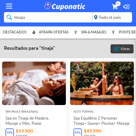
0
DESTACADOS
ATRAPA OFERTAS
SPA & MASAJES
PONTE BE
Resultados para
"
tinaja
"
Filtrar
SPA PAULA IRRAZABAL
ALTO TERMAL
Spa en Tinaja de Madera,
Spa Equilibrio 2 Personas
Masaje y Más, Paine
Tinaja+ Sauna+ Piscina+ Masaje
$19.900
$49.990
34
%
44
%
$30.000
$89.990