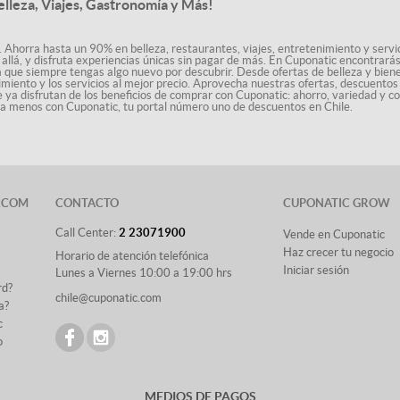
elleza, Viajes, Gastronomía y Más!
. Ahorra hasta un 90% en belleza, restaurantes, viajes, entretenimiento y servici
allá, y disfruta experiencias únicas sin pagar de más. En Cuponatic encontrar
a que siempre tengas algo nuevo por descubrir. Desde ofertas de belleza y biene
nimiento y los servicios al mejor precio. Aprovecha nuestras ofertas, descuento
le ya disfrutan de los beneficios de comprar con Cuponatic: ahorro, variedad y c
sta menos con Cuponatic, tu portal número uno de descuentos en Chile.
.COM
CONTACTO
CUPONATIC GROW
Call Center:
2 23071900
Vende en Cuponatic
Haz crecer tu negocio
Horario de atención telefónica
Iniciar sesión
Lunes a Viernes 10:00 a 19:00 hrs
rd?
chile@cuponatic.com
a?
c
o
MEDIOS DE PAGOS