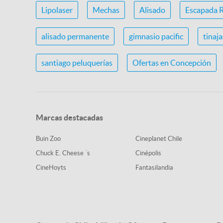
Lipolaser
Mechas
Alisado
Escapada 
alisado permanente
gimnasio pacific
tinaj
santiago peluquerías
Ofertas en Concepción
Marcas destacadas
Buin Zoo
Cineplanet Chile
Chuck E. Cheese ´s
Cinépolis
CineHoyts
Fantasilandia