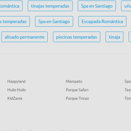
Romántica
tinajas temperadas
Spa en Santiago
uña
as temperadas
Spa en Santiago
Escapada Romántica
alisado permanente
piscinas temperadas
tinaja
Happyland
Mampato
Spa
Huilo Huilo
Parque Safari
Tea
KidZania
Parque Tricao
Ton