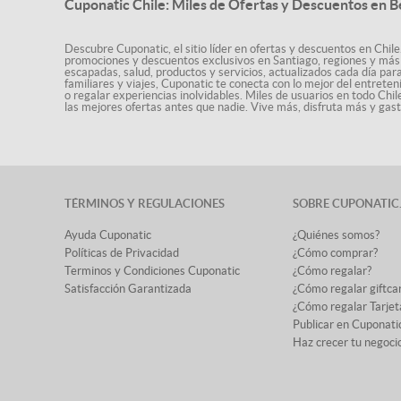
Cuponatic Chile: Miles de Ofertas y Descuentos en B
Descubre Cuponatic, el sitio líder en ofertas y descuentos en Chile
promociones y descuentos exclusivos en Santiago, regiones y más 
escapadas, salud, productos y servicios, actualizados cada día par
familiares y viajes, Cuponatic te conecta con lo mejor del entrete
o regalar experiencias inolvidables. Miles de usuarios en todo Chi
las mejores ofertas antes que nadie. Vive más, disfruta más y ga
TÉRMINOS Y REGULACIONES
SOBRE CUPONATIC
Ayuda Cuponatic
¿Quiénes somos?
Políticas de Privacidad
¿Cómo comprar?
Terminos y Condiciones Cuponatic
¿Cómo regalar?
Satisfacción Garantizada
¿Cómo regalar giftca
¿Cómo regalar Tarjet
Publicar en Cuponati
Haz crecer tu negoci