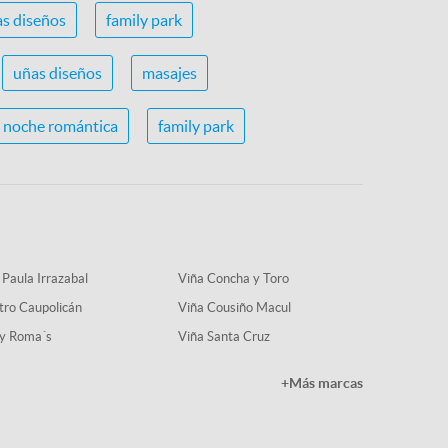
s diseños
family park
uñas diseños
masajes
noche romántica
family park
 Paula Irrazabal
Viña Concha y Toro
tro Caupolicán
Viña Cousiño Macul
y Roma´s
Viña Santa Cruz
+Más marcas