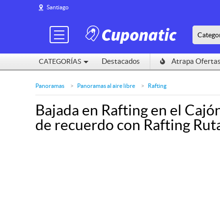
Santiago
Santiago
Catego
Catego
Destacados
Destacados
Atrapa Oferta
Atrapa Oferta
CATEGORÍAS
CATEGORÍAS
Panoramas
Panoramas al aire libre
Rafting
Bajada en Rafting en el Cajó
de recuerdo con Rafting Ruta