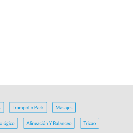
s
Trampolin Park
Masajes
ológico
Alineación Y Balanceo
Tricao