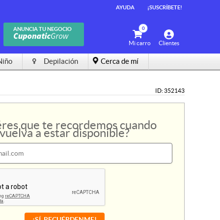
AYUDA
AYUDA
¡SUSCRÍBETE!
¡SUSCRÍBETE!
0
0
ANUNCIA TU NEGOCIO
ANUNCIA TU NEGOCIO
Mi carro
Mi carro
Clientes
Clientes
Niño
Niño
Depilación
Depilación
Cerca de mí
Cerca de mí
ID: 352143
res que te recordemos cuando
vuelva a estar disponible?
¡SÍ, RECUÉRDENME!