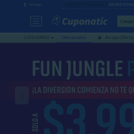
¡7% OFF!
Usa
DIVIERTENI
Santiago
(500 usos)
Catego
Destacados
Atrapa Oferta
CATEGORÍAS