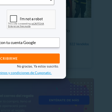
ostático
Entrada KidZania® Niño
 con tu cuenta Google
 Vendidos
$19.990
322 Vendidos
13%
P. NORMAL
$22.950
No gracias, Ya estoy suscrito.
inos y condiciones de Cuponatic.