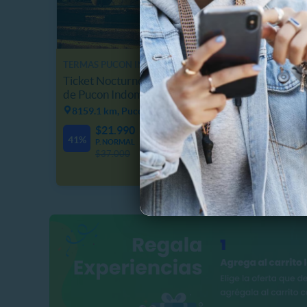
TERMAS PUCON INDOMITO
CENTRO
Ticket Nocturno 6 piscinas Termas
Entrad
de Pucon Indomito
Farello
8159.1 km, Pucon
18734.
$21.990
$
1
13
29
41%
19%
P. NORMAL
D
H
M
P
$37.000
$