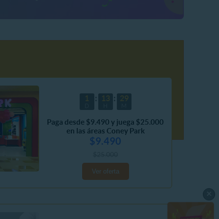
1
13
29
D
H
M
Paga desde $9.490 y juega $25.000
en las áreas Coney Park
$9.490
$25.000
Ver oferta
×