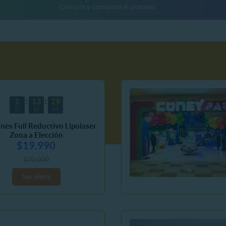
1
13
29
D
H
M
ones Full Reductivo Lipolaser
Zona a Elección
$19.990
$70.000
Ver oferta