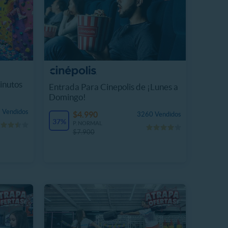
inutos
Entrada Para Cinepolis de ¡Lunes a
Domingo!
 Vendidos
$4.990
3260 Vendidos
37%
P. NORMAL
$7.900