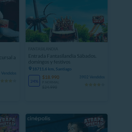
FANTASILANDIA
Entrada Fantasilandia Sábados.
cursal a
domingos y festivos
18711.6 km, Santiago
 Vendidos
$18.990
3902 Vendidos
24%
P. NORMAL
$24.990