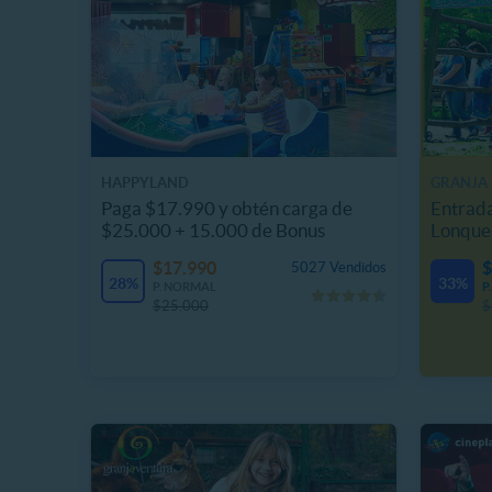
HAPPYLAND
GRANJA 
Paga $17.990 y obtén carga de
Entrada
$25.000 + 15.000 de Bonus
Lonque
$17.990
$
5027 Vendidos
28%
33%
P. NORMAL
P
$25.000
$