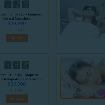
1
13
29
D
H
M
queamiento Led + Limpieza
Dental Completa
$29.990
$137.800
Ver oferta
1
13
29
D
H
M
para 2 Cuerpo Completo +
je Relajante + Hidratación
$29.900
$48.990
Ver oferta