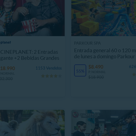
PARKOUR SPA
Entrada general 60 o 120 m
CINEPLANET: 2 Entradas
de lunes a domingo Parkour
igante +2 Bebidas Grandes
$8.490
626
18.990
1153 Vendidos
55%
P. NORMAL
. NORMAL
$18.900
32.300