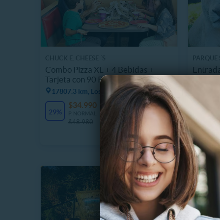
CHUCK E. CHEESE ´S
PARQUE 
Combo Pizza XL + 4 Bebidas +
Entrada
Tarjeta con 90 Puntos
Felinos
Domin
17807.3 km, Los Lagos
$
20%
$34.990
95 Vendidos
P
29%
$
P. NORMAL
$48.980