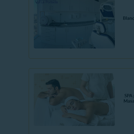
Blan
SPA 
Masa