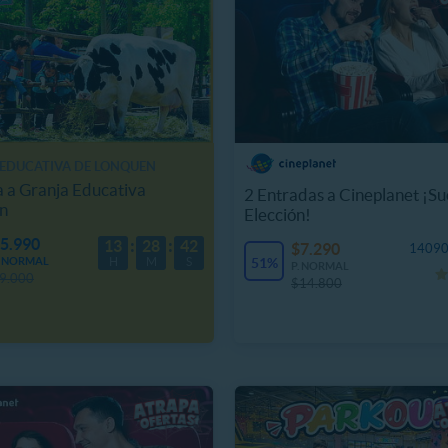
EDUCATIVA DE LONQUEN
 a Granja Educativa
2 Entradas a Cineplanet ¡Su
n
Elección!
5.990
13
28
40
$7.290
14090
. NORMAL
H
M
S
51%
P. NORMAL
9.000
$14.800