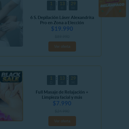
1
13
29
D
H
M
6 S. Depilación Láser Alexandrita
Pro en Zona a Elección
$19.990
$89.990
Ver oferta
1
13
29
D
H
M
Full Masaje de Relajación +
Limpieza facial y más
$7.990
$24.990
Ver oferta