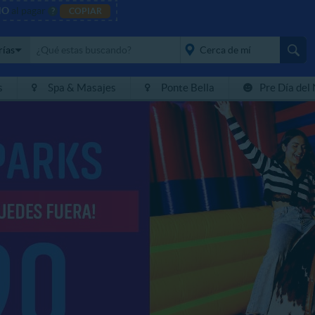
NO
al pagar
?
COPIAR
rías
s
Spa & Masajes
Ponte Bella
Pre Día del
placeholder="Todo el
país">