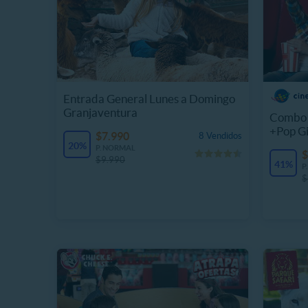
Entrada General Lunes a Domingo
Granjaventura
Combo 
+Pop G
$7.990
8 Vendidos
20%
P. NORMAL
$
$9.990
41%
P
$