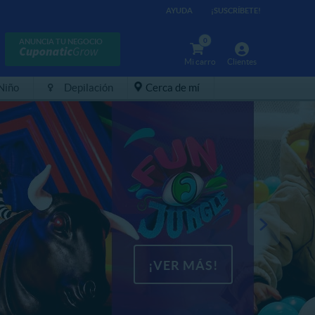
AYUDA
¡SUSCRÍBETE!
0
ANUNCIA TU NEGOCIO
Mi carro
Clientes
 Niño
Depilación
Cerca de mí
¡VER MÁS!