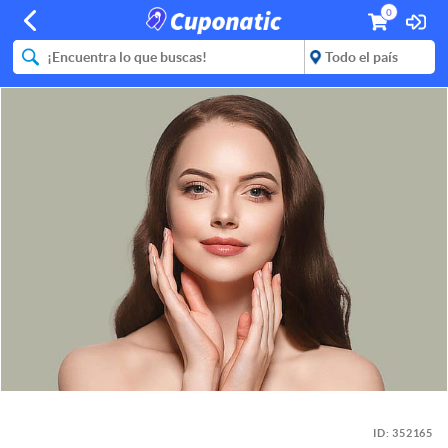
0
ID:
352165