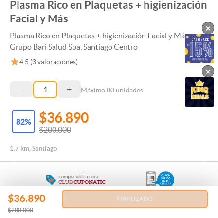
Plasma Rico en Plaquetas + higienización
Facial y Más
×
Plasma Rico en Plaquetas + higienización Facial y Más en
Grupo Bari Salud Spa, Santiago Centro
4.5
(
3
valoraciones)
×
–
+
Máximo
80
unidades.
$36.890
82
%
$200.000
1.7 km, Santiago
$36.890
FINALIZADO
Regala esta Experiencia
$200.000