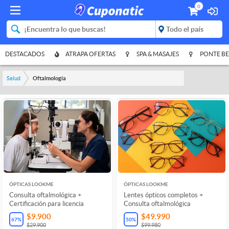
0
DESTACADOS
ATRAPA OFERTAS
SPA & MASAJES
PONTE BE
Salud
Oftalmología
ÓPTICAS LOOKME
ÓPTICAS LOOKME
Consulta oftalmológica +
Lentes ópticos completos +
Certificación para licencia
Consulta oftalmológica
$9.900
$49.990
67
%
50
%
$29.900
$99.980