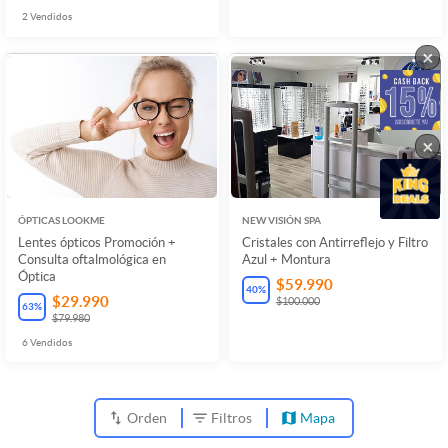
2
Vendidos
×
×
ÓPTICAS LOOKME
NEW VISIÓN SPA
Lentes ópticos Promoción +
Cristales con Antirreflejo y Filtro
Consulta oftalmológica en
Azul + Montura
Óptica
$59.990
40
%
$29.990
$100.000
63
%
$79.980
6
Vendidos
Orden
Filtros
Mapa