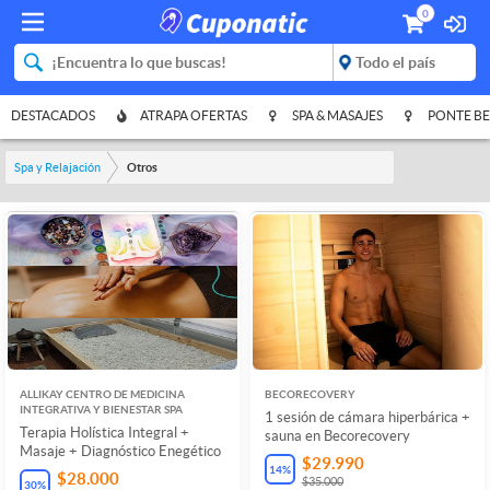
0
DESTACADOS
ATRAPA OFERTAS
SPA & MASAJES
PONTE BE
Spa y Relajación
Otros
ALLIKAY CENTRO DE MEDICINA
BECORECOVERY
INTEGRATIVA Y BIENESTAR SPA
1 sesión de cámara hiperbárica +
Terapia Holística Integral +
sauna en Becorecovery
Masaje + Diagnóstico Enegético
$29.990
14
%
$28.000
$35.000
30
%