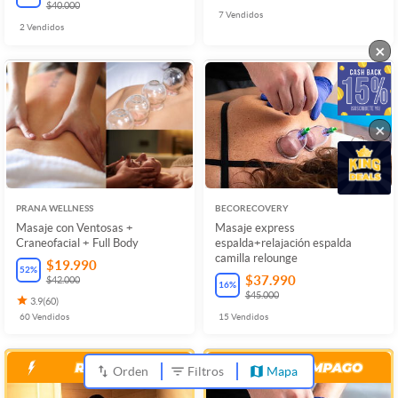
$40.000
7
Vendidos
2
Vendidos
×
×
PRANA WELLNESS
BECORECOVERY
Masaje con Ventosas +
Masaje express
Craneofacial + Full Body
espalda+relajación espalda
camilla relounge
$19.990
52
%
$37.990
$42.000
16
%
$45.000
3.9
(
60
)
60
Vendidos
15
Vendidos
Orden
Filtros
Mapa