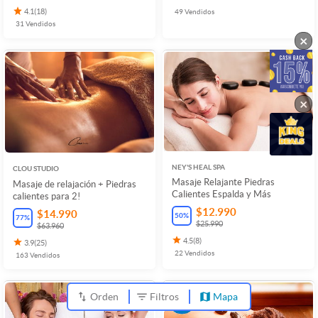
4.1
(
18
)
49
Vendidos
31
Vendidos
×
×
NEY'S HEAL SPA
CLOU STUDIO
Masaje Relajante Piedras
Masaje de relajación + Piedras
Calientes Espalda y Más
calientes para 2!
$12.990
$14.990
50
%
77
%
$25.990
$63.960
4.5
(
8
)
3.9
(
25
)
22
Vendidos
163
Vendidos
Orden
Filtros
Mapa