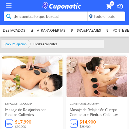
0
DESTACADOS
ATRAPA OFERTAS
SPA & MASAJES
PONTE BE
Spa y Relajación
Piedras calientes
ESPACIO RELAX SPA
CENTRO MÉDICO MYT
Masaje de Relajacion con
Masaje de Relajación Cuerpo
Piedras Calientes
Completo + Piedras Calientes
$17.990
$14.900
40
%
42
%
$30.000
$25.900