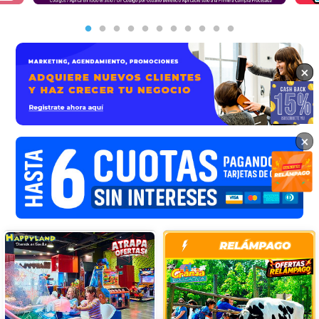
×
×
×