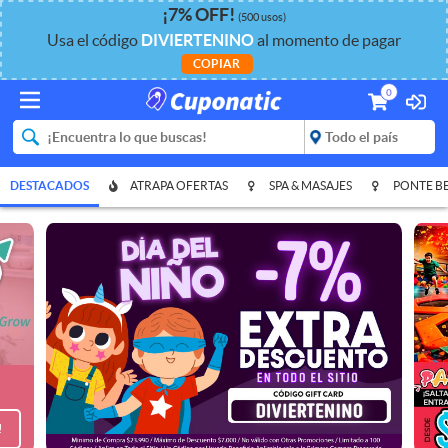
¡
7%
OFF
!
(500 usos)
Usa el código
DIVIERTENINO
al momento de pagar
COPIAR
0
DESTACADOS
ATRAPA OFERTAS
SPA & MASAJES
PONTE B
!