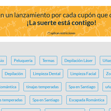
io
Peluquería
Termas
Depilación Láser
Uña
Depilación
Limpieza Dental
Limpieza Facial
Zo
Romántica
tinajas temperadas
Spa en Santiago
uña
as temperadas
Spa en Santiago
Escapada Romántica