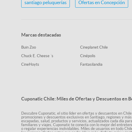
santiago peluquerías
Ofertas en Concepción
Marcas destacadas
Buin Zoo
Cineplanet Chile
Chuck E. Cheese ´s
Cinépolis
CineHoyts
Fantasilandia
Cuponatic Chile: Miles de Ofertas y Descuentos en B
Descubre Cuponatic, el sitio líder en ofertas y descuentos en Chile
promociones y descuentos exclusivos en Santiago, regiones y más 
escapadas, salud, productos y servicios, actualizados cada día par
familiares y viajes, Cuponatic te conecta con lo mejor del entrete
o regalar experiencias inolvidables. Miles de usuarios en todo Chi