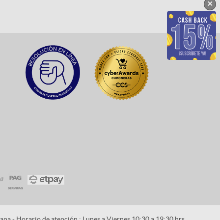
×
na - Horario de atención : Lunes a Viernes 10:30 a 19:30 hrs