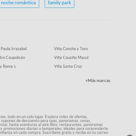
noche romántica
family park
 Paula Irrazabal
Viña Concha y Toro
tro Caupolicán
Viña Cousiño Macul
y Roma´s
Viña Santa Cruz
+Más marcas
os, todo en un solo lugar. Explora miles de ofertas,
ás cupones de descuento para spas, panoramas, cenas,
star, hasta aventuras al aire libre, restaurantes, panoramas
s y promociones diarias o temporales, ideales para sorprenderte
onfianza en cada compra. Suscríbete gratis y recibe en tu correo