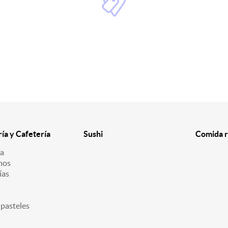
ría y Cafetería
Sushi
Comida r
ía
nos
ías
 pasteles