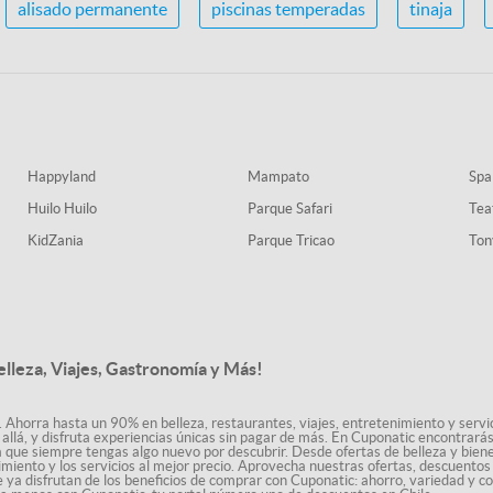
alisado permanente
piscinas temperadas
tinaja
Happyland
Mampato
Spa
Huilo Huilo
Parque Safari
Tea
KidZania
Parque Tricao
Ton
elleza, Viajes, Gastronomía y Más!
. Ahorra hasta un 90% en belleza, restaurantes, viajes, entretenimiento y servici
allá, y disfruta experiencias únicas sin pagar de más. En Cuponatic encontrar
a que siempre tengas algo nuevo por descubrir. Desde ofertas de belleza y biene
nimiento y los servicios al mejor precio. Aprovecha nuestras ofertas, descuento
le ya disfrutan de los beneficios de comprar con Cuponatic: ahorro, variedad y c