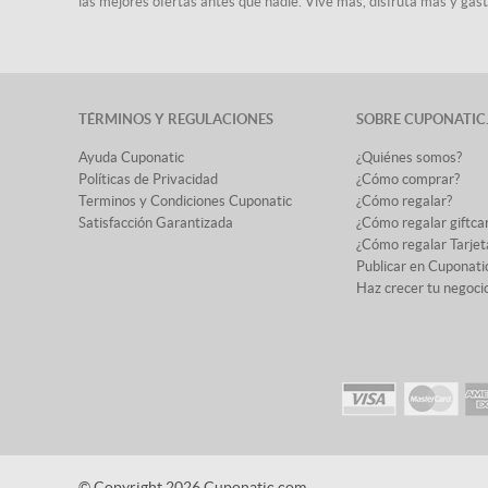
las mejores ofertas antes que nadie. Vive más, disfruta más y ga
TÉRMINOS Y REGULACIONES
SOBRE CUPONATIC
Ayuda Cuponatic
¿Quiénes somos?
Políticas de Privacidad
¿Cómo comprar?
Terminos y Condiciones Cuponatic
¿Cómo regalar?
Satisfacción Garantizada
¿Cómo regalar giftca
¿Cómo regalar Tarjet
Publicar en Cuponati
Haz crecer tu negoci
© Copyright 2026 Cuponatic.com