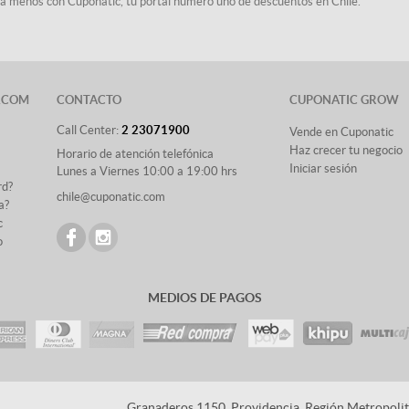
sta menos con Cuponatic, tu portal número uno de descuentos en Chile.
.COM
CONTACTO
CUPONATIC GROW
Call Center:
2 23071900
Vende en Cuponatic
Haz crecer tu negocio
Horario de atención telefónica
Iniciar sesión
Lunes a Viernes 10:00 a 19:00 hrs
rd?
chile@cuponatic.com
a?
c
o
MEDIOS DE PAGOS
Granaderos 1150, Providencia, Región Metropolita