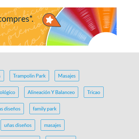
s
Trampolin Park
Masajes
ológico
Alineación Y Balanceo
Tricao
s diseños
family park
uñas diseños
masajes