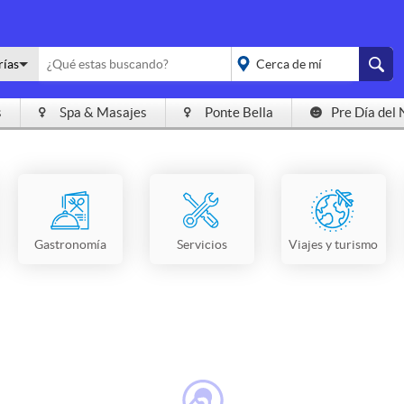
rías
s
Spa & Masajes
Ponte Bella
Pre Día del 
placeholder="Todo el
país">
Gastronomía
Servicios
Viajes y turismo