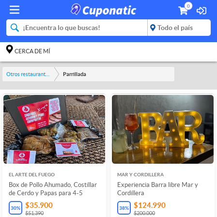
0
CERCA DE MÍ
Otros restaurantes y bares
Parrillada
EL ARTE DEL FUEGO
MAR Y CORDILLERA
Box de Pollo Ahumado, Costillar
Experiencia Barra libre Mar y
de Cerdo y Papas para 4-5
Cordillera
$35.900
$124.990
30
%
38
%
$51.390
$200.000