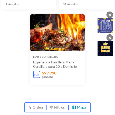
1
Vendidos
32
Vendidos
×
×
MAR Y CORDILLERA
Experiencia Parrillera Mar y
Cordillera para 10 a Domicilio
$99.990
50
%
$200.000
Orden
Filtros
Mapa