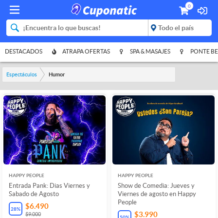
0
DESTACADOS
ATRAPA OFERTAS
SPA & MASAJES
PONTE BE
Espectáculos
Humor
HAPPY PEOPLE
HAPPY PEOPLE
Entrada Pank: Dias Viernes y
Show de Comedia: Jueves y
Sabado de Agosto
Viernes de agosto en Happy
People
$6.490
28
%
$3.990
$9.000
50
%