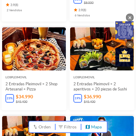
$8.000
3.9
(
8
)
2
Vendidos
3.9
(
8
)
6
Vendidos
×
×
LOSPLEIMOVIL
LOSPLEIMOVIL
2 Entradas Pleimovil + 2 Shop
2 Entradas Pleimovil + 2
Artesanal + Pizza
aperitivos + 20 piezas de Sushi
$34.990
$36.990
23
%
19
%
$45.400
$45.400
Orden
Filtros
Mapa