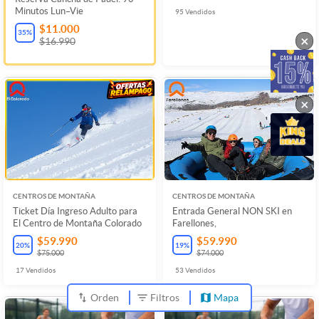
Minutos Lun–Vie
95
Vendidos
$11.000
35
%
×
$16.990
×
CENTROS DE MONTAÑA
CENTROS DE MONTAÑA
Ticket Día Ingreso Adulto para
Entrada General NON SKI en
El Centro de Montaña Colorado
Farellones,
$59.990
$59.990
20
%
19
%
$75.000
$74.000
17
Vendidos
53
Vendidos
Orden
Filtros
Mapa