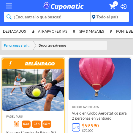
0
DESTACADOS
ATRAPA OFERTAS
SPA & MASAJES
PONTE BE
Panoramas al aire libre
Deportes extremos
GLOBO AVENTURA
Vuelo en Globo Aerostático para
PADEL PLUS
2 personas en Santiago
03
d
23
h
06
m
$59.990
14
%
$70.000
Reserva Cancha de Pádel: 90