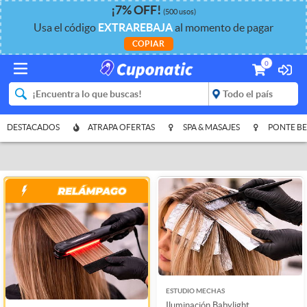
¡
7%
OFF
!
(500 usos)
Usa el código
EXTRAREBAJA
al momento de pagar
COPIAR
0
DESTACADOS
ATRAPA OFERTAS
SPA & MASAJES
PONTE BE
ESTUDIO MECHAS
Iluminación Babylight