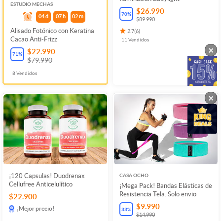
ESTUDIO MECHAS
$26.990
70
%
04
d
07
h
02
m
$89.990
Alisado Fotónico con Keratina
2.7
(
6
)
Cacao Anti-Frizz
11
Vendidos
×
$22.990
71
%
$79.990
8
Vendidos
×
¡120 Capsulas! Duodrenax
CASA OCHO
Cellufree Anticelulítico
¡Mega Pack! Bandas Elásticas de
Resistencia Tela. Solo envio
$22.900
$9.990
¡Mejor precio!
33
%
$14.990