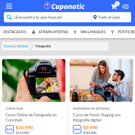
0
DESTACADOS
ATRAPA OFERTAS
SPA & MASAJES
PONTE BE
Cursos y talleres
Fotografía
CURSO HUB
INGENIERÍA DE SISTEMAS
Curso Online de Fotografía en
Curso de Home Staging con
Cursohub
fotografía digital
$20.990
$9.990
85
%
96
%
$144.000
$255.600