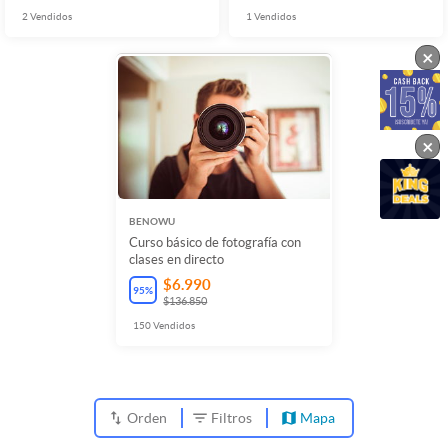
2
Vendidos
1
Vendidos
×
×
BENOWU
Curso básico de fotografía con
clases en directo
$6.990
95
%
$136.850
150
Vendidos
Orden
Filtros
Mapa