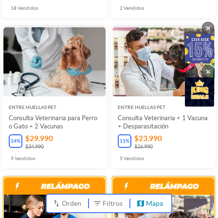
18
Vendidos
2
Vendidos
×
×
ENTRE HUELLAS PET
ENTRE HUELLAS PET
Consulta Veterinaria para Perro
Consulta Veterinaria + 1 Vacuna
o Gato + 2 Vacunas
+ Desparasitación
$29.990
$23.990
14
%
11
%
$34.990
$26.990
5
Vendidos
5
Vendidos
Orden
Filtros
Mapa