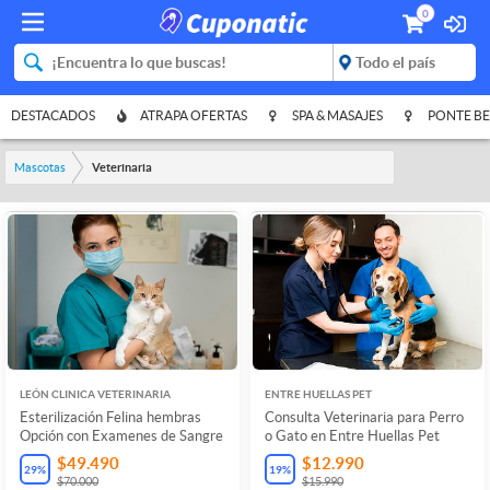
0
DESTACADOS
ATRAPA OFERTAS
SPA & MASAJES
PONTE BE
Mascotas
Veterinaria
LEÓN CLINICA VETERINARIA
ENTRE HUELLAS PET
Esterilización Felina hembras
Consulta Veterinaria para Perro
Opción con Examenes de Sangre
o Gato en Entre Huellas Pet
$49.490
$12.990
29
%
19
%
$70.000
$15.990