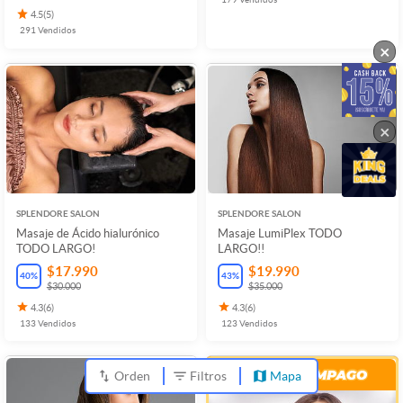
4.5
(
5
)
291
Vendidos
×
×
SPLENDORE SALON
SPLENDORE SALON
Masaje de Ácido hialurónico
Masaje LumiPlex TODO
TODO LARGO!
LARGO!!
$17.990
$19.990
40
%
43
%
$30.000
$35.000
4.3
(
6
)
4.3
(
6
)
133
Vendidos
123
Vendidos
Orden
Filtros
Mapa