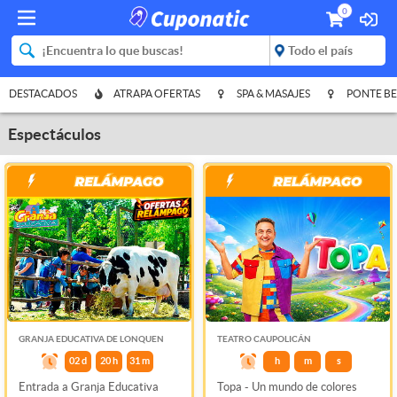
0
DESTACADOS
ATRAPA OFERTAS
SPA & MASAJES
PONTE BE
Espectáculos
GRANJA EDUCATIVA DE LONQUEN
TEATRO CAUPOLICÁN
02
d
20
h
31
m
h
m
s
Entrada a Granja Educativa
Topa - Un mundo de colores