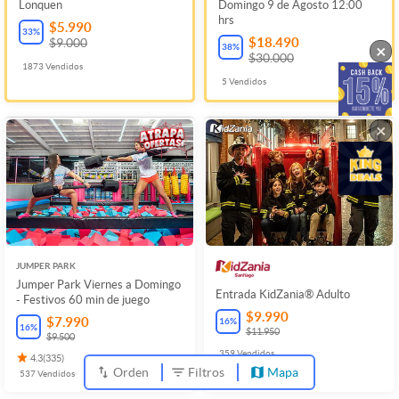
Lonquen
Domingo 9 de Agosto 12:00
hrs
$5.990
33
%
$18.490
$9.000
×
38
%
$30.000
1873
Vendidos
5
Vendidos
×
JUMPER PARK
Jumper Park Viernes a Domingo
Entrada KidZania® Adulto
- Festivos 60 min de juego
$9.990
$7.990
16
%
16
%
$11.950
$9.500
359
Vendidos
4.3
(
335
)
Orden
Filtros
Mapa
537
Vendidos