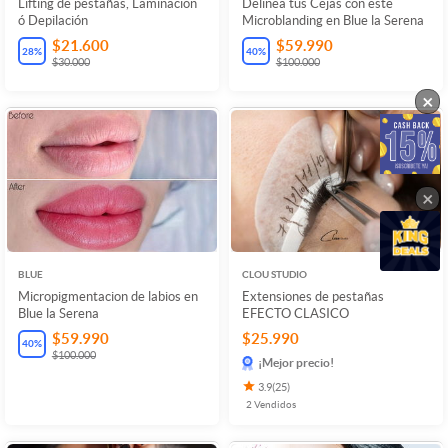
Lifting de pestañas, Laminación
Delinea tus Cejas con este
ó Depilación
Microblanding en Blue la Serena
$21.600
$59.990
28
%
40
%
$30.000
$100.000
×
×
BLUE
CLOU STUDIO
Micropigmentacion de labios en
Extensiones de pestañas
Blue la Serena
EFECTO CLASICO
$59.990
$25.990
40
%
$100.000
¡Mejor precio!
3.9
(
25
)
2
Vendidos