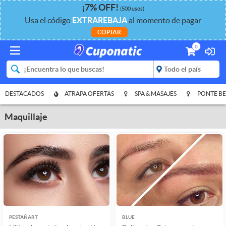
¡
7%
OFF
!
(500 usos)
Usa el código
EXTRAREBAJA
al momento de pagar
COPIAR
0
DESTACADOS
ATRAPA OFERTAS
SPA & MASAJES
PONTE BE
Maquillaje
PESTAÑART
BLUE