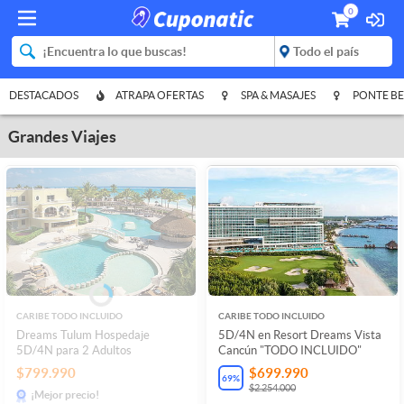
0
DESTACADOS
ATRAPA OFERTAS
SPA & MASAJES
PONTE BE
Grandes Viajes
CARIBE TODO INCLUIDO
CARIBE TODO INCLUIDO
Dreams Tulum Hospedaje
5D/4N en Resort Dreams Vista
5D/4N para 2 Adultos
Cancún "TODO INCLUIDO"
$799.990
$699.990
69
%
$2.254.000
¡Mejor precio!