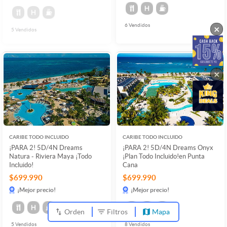
6
Vendidos
×
5
Vendidos
×
CARIBE TODO INCLUIDO
CARIBE TODO INCLUIDO
¡PARA 2! 5D/4N Dreams
¡PARA 2! 5D/4N Dreams Onyx
Natura - Riviera Maya ¡Todo
¡Plan Todo Incluido!en Punta
Incluido!
Cana
$699.990
$699.990
¡Mejor precio!
¡Mejor precio!
Orden
Filtros
Mapa
5
Vendidos
8
Vendidos