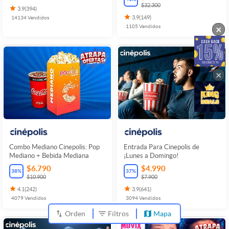
$32.300
3.9
(
394
)
14134
Vendidos
3.9
(
149
)
1105
Vendidos
×
×
Combo Mediano Cinepolis: Pop
Entrada Para Cinepolis de
Mediano + Bebida Mediana
¡Lunes a Domingo!
$6.790
$4.990
38
%
37
%
$10.900
$7.900
4.1
(
242
)
3.9
(
641
)
4079
Vendidos
3094
Vendidos
Orden
Filtros
Mapa