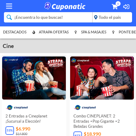
0
DESTACADOS
ATRAPA OFERTAS
SPA & MASAJES
PONTE BE
Cine
2 Entradas a Cineplanet
Combo CINEPLANET: 2
¡Sucursal a Elección!
Entradas +Pop Gigante +2
Bebidas Grandes
$6.990
53
%
$18.990
$14.800
41
%