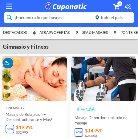
0
DESTACADOS
ATRAPA OFERTAS
SPA & MASAJES
PONTE BE
Gimnasio y Fitness
KINEMALTEZ
Masaje de Relajación +
Masaje Deportivo + pistola de
Descontracturante y Más!
masaje
$19.990
39
%
$14.990
40
%
$32.990
$24.990