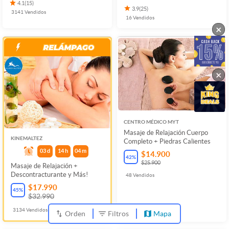
4.1
(
15
)
3.9
(
25
)
3141
Vendidos
16
Vendidos
×
×
CENTRO MÉDICO MYT
Masaje de Relajación Cuerpo
KINEMALTEZ
Completo + Piedras Calientes
03
d
14
h
04
m
$14.900
42
%
$25.900
Masaje de Relajación +
Descontracturante y Más!
48
Vendidos
$17.990
45
%
$32.990
3134
Vendidos
Orden
Filtros
Mapa