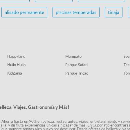
alisado permanente
piscinas temperadas
tinaja
Happyland
Mampato
Spa
Huilo Huilo
Parque Safari
Tea
KidZania
Parque Tricao
Ton
elleza, Viajes, Gastronomía y Más!
. Ahorra hasta un 90% en belleza, restaurantes, viajes, entretenimiento y servici
allá, y disfruta experiencias únicas sin pagar de más. En Cuponatic encontrar
a que siempre tengas algo nuevo por descubrir. Desde ofertas de belleza y biene