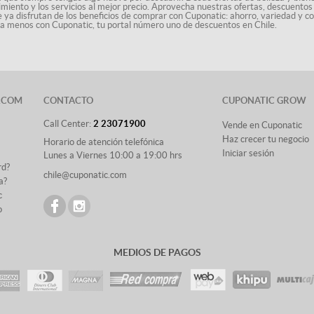
nimiento y los servicios al mejor precio. Aprovecha nuestras ofertas, descuento
le ya disfrutan de los beneficios de comprar con Cuponatic: ahorro, variedad y c
sta menos con Cuponatic, tu portal número uno de descuentos en Chile.
.COM
CONTACTO
CUPONATIC GROW
Call Center:
2 23071900
Vende en Cuponatic
Haz crecer tu negocio
Horario de atención telefónica
Iniciar sesión
Lunes a Viernes 10:00 a 19:00 hrs
rd?
chile@cuponatic.com
a?
c
o
MEDIOS DE PAGOS