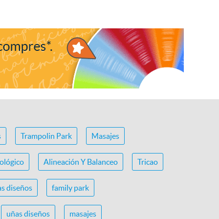
s
Trampolin Park
Masajes
ológico
Alineación Y Balanceo
Tricao
s diseños
family park
uñas diseños
masajes