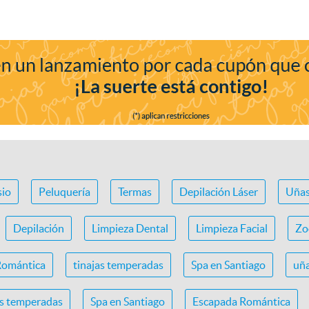
io
Peluquería
Termas
Depilación Láser
Uña
Depilación
Limpieza Dental
Limpieza Facial
Zo
Romántica
tinajas temperadas
Spa en Santiago
uña
as temperadas
Spa en Santiago
Escapada Romántica