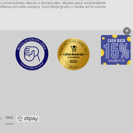
s y promociones diarias o temporales, ideales para sorprenderte
onfianza en cada compra. Suscríbete gratis y recibe en tu correo
×