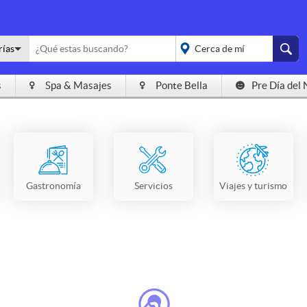
rías
s
Spa & Masajes
Ponte Bella
Pre Día del 
placeholder="Todo el
país">
Gastronomía
Servicios
Viajes y turismo