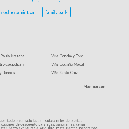
noche romántica
family park
 Paula Irrazabal
Viña Concha y Toro
tro Caupolicán
Viña Cousiño Macul
y Roma´s
Viña Santa Cruz
+Más marcas
os, todo en un solo lugar. Explora miles de ofertas,
ás cupones de descuento para spas, panoramas, cenas,
star, hasta aventuras al aire libre, restaurantes, panoramas