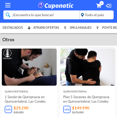
0
DESTACADOS
ATRAPA OFERTAS
SPA & MASAJES
PONTE BE
Otros
QUIROVERTEBRAL
QUIROVERTEBRAL
1 Sesión de Quiropraxia en
Plan 5 Sesiones de Quiropraxia
Quirovertebral, Las Condes
en Quirovertebral, Las Condes
$29.290
$149.990
16
%
14
%
$35.000
$175.000