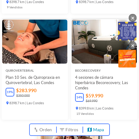
8398.7 km | Las Condes
8398.7 km | Las Condes
9
Vendidos
×
×
QUIROVERTEBRAL
BECORECOVERY
Plan 10 Ses. de Quiropraxia en
4 sesiones de cámara
Quirovertebral, Las Condes
hiperbárica Becorecovery, Las
Condes
$283.990
19
%
$59.990
$350.000
14
%
$69.990
8398.7 km | Las Condes
8399.8 km | Las Condes
15
Vendidos
Orden
Filtros
Mapa