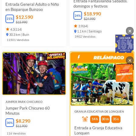
Entrada Fantasilandia Sábados.
Entrada General Adulto o Niño
domingos y festivos
en Bioparque Buinzoo
$18.990
24
%
$12.590
21
%
$24.990
$15.990
3.9
(
64
)
×
4.3
(
114
)
1.1 km | Santiago
30.3 km | Buin
3902
Vendidos
11501
Vendidos
×
JUMPER PARK CHICUREO
Jumper Park Chicureo 60
GRANJA EDUCATIVA DE LONQUEN
Minutos
14
h
30
m
35
s
$8.290
30
%
$11.900
Entrada a Granja Educativa
Lonquen
116
Vendidos