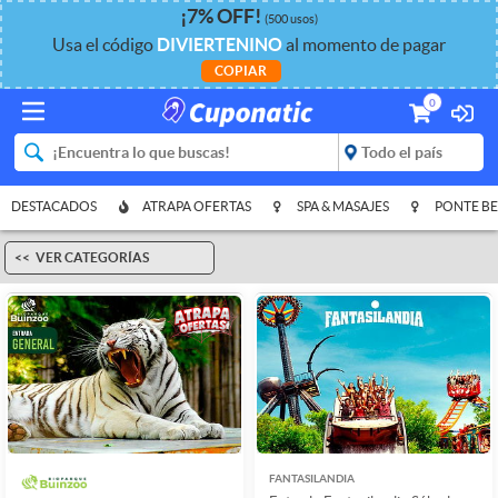
¡
7%
OFF
!
(500 usos)
Usa el código
DIVIERTENINO
al momento de pagar
COPIAR
0
DESTACADOS
ATRAPA OFERTAS
SPA & MASAJES
PONTE BE
VER CATEGORÍAS
FANTASILANDIA