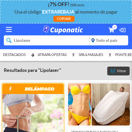
¡
7%
OFF
!
(500 usos)
Usa el código
EXTRAREBAJA
al momento de pagar
COPIAR
0
DESTACADOS
ATRAPA OFERTAS
SPA & MASAJES
PONTE BE
Resultados para
"
Lipolaser
"
Filtrar
DERMOCOSMETICA BARCELONA