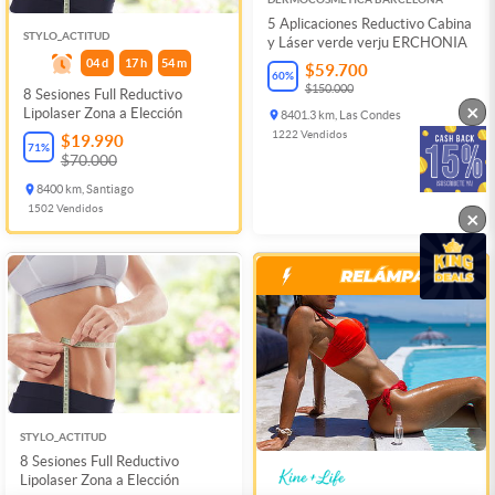
5 Aplicaciones Reductivo Cabina
STYLO_ACTITUD
y Láser verde verju ERCHONIA
04
d
17
h
54
m
$59.700
60
%
$150.000
8 Sesiones Full Reductivo
×
Lipolaser Zona a Elección
8401.3 km, Las Condes
1222
Vendidos
$19.990
71
%
$70.000
8400 km, Santiago
1502
Vendidos
×
STYLO_ACTITUD
8 Sesiones Full Reductivo
Lipolaser Zona a Elección