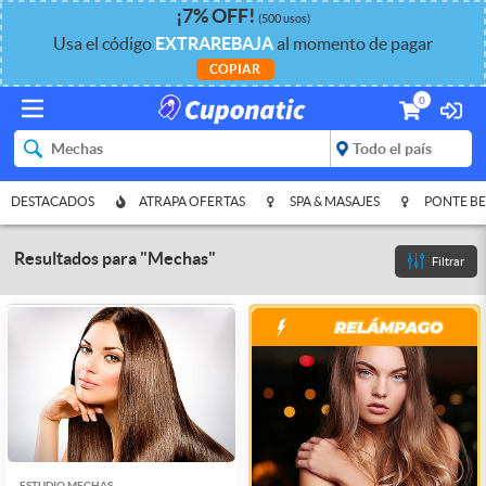
¡
7%
OFF
!
(500 usos)
Usa el código
EXTRAREBAJA
al momento de pagar
COPIAR
0
DESTACADOS
ATRAPA OFERTAS
SPA & MASAJES
PONTE BE
Resultados para
"
Mechas
"
Filtrar
ESTUDIO MECHAS