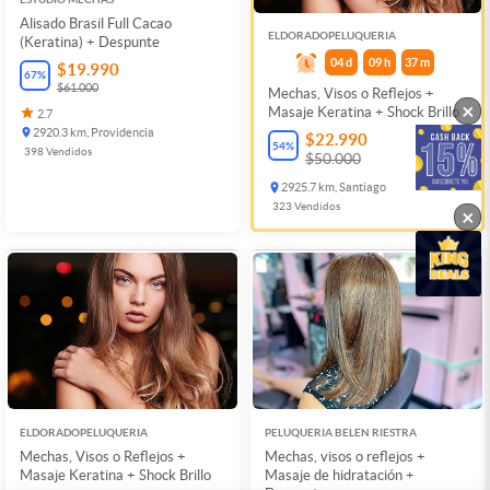
Alisado Brasil Full Cacao
ELDORADOPELUQUERIA
(Keratina) + Despunte
04
d
09
h
37
m
$19.990
67
%
$61.000
Mechas, Visos o Reflejos +
×
Masaje Keratina + Shock Brillo
2.7
2920.3 km, Providencia
$22.990
54
%
398
Vendidos
$50.000
2925.7 km, Santiago
323
Vendidos
×
ELDORADOPELUQUERIA
PELUQUERIA BELEN RIESTRA
Mechas, Visos o Reflejos +
Mechas, visos o reflejos +
Masaje Keratina + Shock Brillo
Masaje de hidratación +