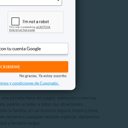
 con tu cuenta Google
No gracias, Ya estoy suscrito.
inos y condiciones de Cuponatic.
 una jornada llena de juegos, aventuras y sonrisas
o, podrás acceder a todas sus atracciones:
oda la familia, en un entorno seguro, limpio y lleno
s de semana o cualquier ocasión especial. Aprovecha
ad y feriados largos.