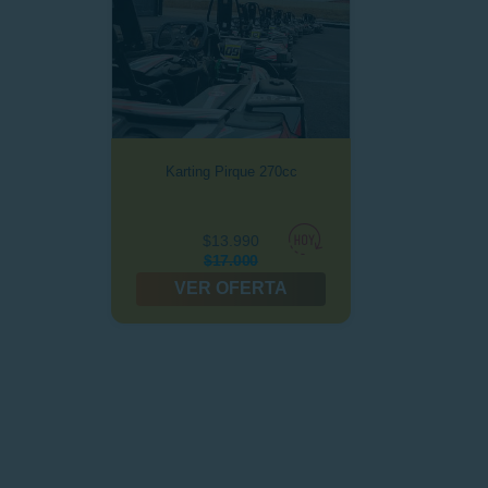
Karting Pirque 270cc
$13.990
$17.000
VER OFERTA