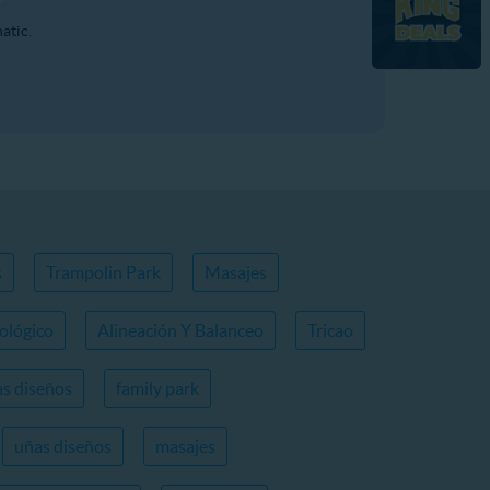
atic.
s
Trampolin Park
Masajes
ológico
Alineación Y Balanceo
Tricao
s diseños
family park
uñas diseños
masajes