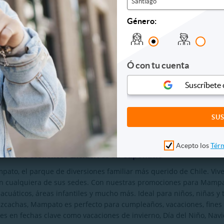
Santiago
Género:
Ó con tu cuenta
a Educativa
2 Entradas 2D MUVIX ¡Lunes a
en
Domingo!
Suscríbete
0
$6.990
0
$11.800
ERTA
VER OFERTA
Acepto los
Térm
to con Descuentos Exclusivos en Cuponatic
ato, el parque de diversiones familiar más querido de Chile. Vive
en cualquiera de sus sedes. Con nuestras promociones para Mampat
cuáticos, áreas infantiles y mucho más. Ideal para niños, niñas y t
 Vizcachas, Mampato es perfecto para cumpleaños, vacaciones, fine
s en fechas clave como vacaciones de invierno, Día del Niño, Navid