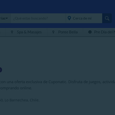
rías
s
Spa & Masajes
Ponte Bella
Pre Día del 
placeholder="Todo el
país">
o
n una oferta exclusiva de Cuponatic. Disfruta de juegos, activida
 comprando online.
0, Lo Barnechea, Chile.