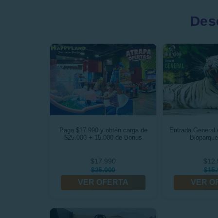
Des
Paga $17.990 y obtén carga de
Entrada General 
$25.000 + 15.000 de Bonus
Bioparque
$17.990
$12.
$25.000
$15.
VER OFERTA
VER O