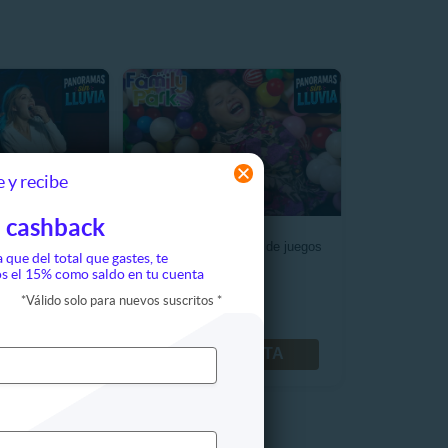
 y recibe
 cashback
eplanet ¡Sucursal
Family Park 2 Horas de juegos
a que del total que gastes, te
cción!
s el 15% como saldo en tu cuenta
*
Válido solo para nuevos suscritos
*
990
$8.290
.800
$14.990
FERTA
VER OFERTA