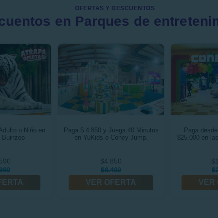
OFERTAS Y DESCUENTOS
cuentos en Parques de entreteni
Adulto o Niño en
Paga $ 4.850 y Juega 40 Minutos
Paga desde 
 Buinzoo
en YuKids o Coney Jump.
$25.000 en la
590
$4.850
$
990
$6.400
$
FERTA
VER OFERTA
VER