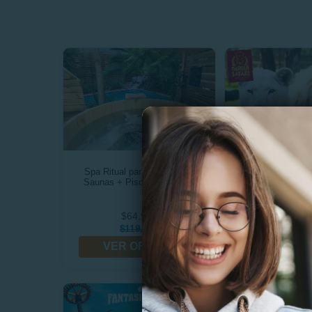
Spa Ritual para 2: Tinajas+
Entrada Gener
Saunas + Piscina + Masaje
Felinos+Herbívor
Domin
$64.990
$17.5
$119.990
$22.0
VER OFERTA
VER OF