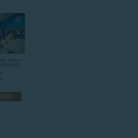
ING PARA 4
 MAMPATO
90
00
ERTA