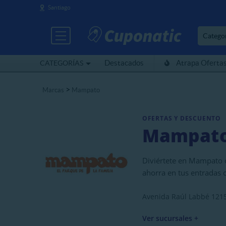
Santiago
Catego
Destacados
Atrapa Oferta
CATEGORÍAS
>
Marcas
Mampato
OFERTAS Y DESCUENTO
Mampat
Diviértete en Mampato co
ahorra en tus entradas
Avenida Raúl Labbé 1215
Ver sucursales +