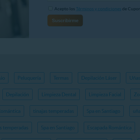
Acepto los
Términos y condiciones
de Cupon
io
Peluquería
Termas
Depilación Láser
Uña
Depilación
Limpieza Dental
Limpieza Facial
Zo
Romántica
tinajas temperadas
Spa en Santiago
uña
as temperadas
Spa en Santiago
Escapada Romántica