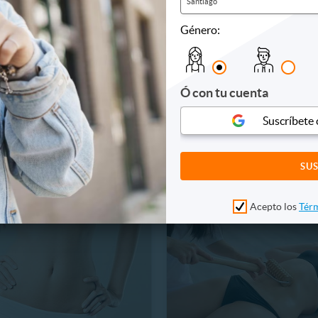
Santiago
Género:
EAL
KIMED
nes de Tratamiento
1 Sesión de Auriculoterapia
ivo Moldeador
Flores de Bach en Kimed
Ó con tu cuenta
6 km, Antofagasta
80.4 km, Rancagua
110.000
$13.000
Suscríbete
38%
220.000
$21.000
Acepto los
Térm