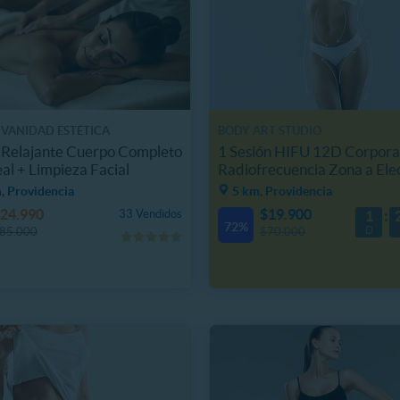
 VANIDAD ESTÉTICA
BODY ART STUDIO
 Relajante Cuerpo Completo
1 Sesión HIFU 12D Corpora
al + Limpieza Facial
Radiofrecuencia Zona a Ele
, Providencia
5 km, Providencia
24.990
$19.900
33 Vendidos
1
72%
D
85.000
$70.000