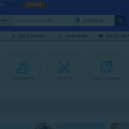
JA
al pagar
?
COPIAR
rías
s
Spa & Masajes
Ponte Bella
Pre Día del 
placeholder="Todo el
país">
Gastronomía
Servicios
Viajes y turismo