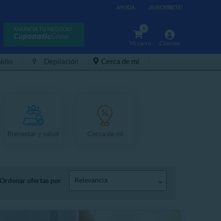
AYUDA
¡SUSCRÍBETE!
0
ANUNCIA TU NEGOCIO
Mi carro
Clientes
Niño
Depilación
Cerca de mí
Bienestar y salud
Cerca de mí
Relevancia
Ordenar ofertas por