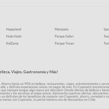
Happyland
Mampato
Spa
Huilo Huilo
Parque Safari
Tea
KidZania
Parque Tricao
Ton
elleza, Viajes, Gastronomía y Más!
. Ahorra hasta un 90% en belleza, restaurantes, viajes, entretenimiento y servici
allá, y disfruta experiencias únicas sin pagar de más. En Cuponatic encontrar
a que siempre tengas algo nuevo por descubrir. Desde ofertas de belleza y biene
nimiento y los servicios al mejor precio. Aprovecha nuestras ofertas, descuento
le ya disfrutan de los beneficios de comprar con Cuponatic: ahorro, variedad y c
sta menos con Cuponatic, tu portal número uno de descuentos en Chile.