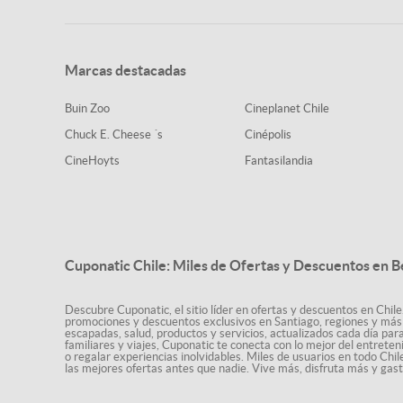
Marcas destacadas
Buin Zoo
Cineplanet Chile
Chuck E. Cheese ´s
Cinépolis
CineHoyts
Fantasilandia
Cuponatic Chile: Miles de Ofertas y Descuentos en B
Descubre Cuponatic, el sitio líder en ofertas y descuentos en Chile
promociones y descuentos exclusivos en Santiago, regiones y más 
escapadas, salud, productos y servicios, actualizados cada día par
familiares y viajes, Cuponatic te conecta con lo mejor del entrete
o regalar experiencias inolvidables. Miles de usuarios en todo Chi
las mejores ofertas antes que nadie. Vive más, disfruta más y ga