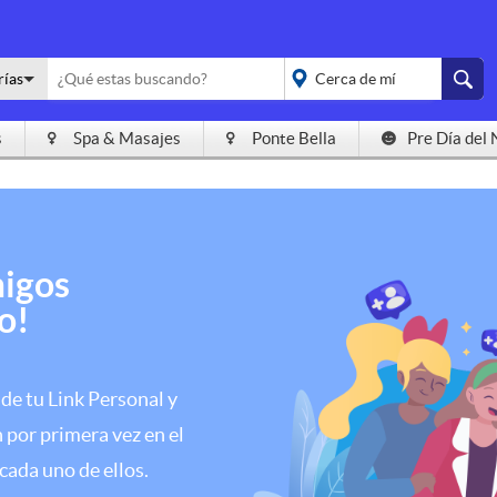
rías
s
Spa & Masajes
Ponte Bella
Pre Día del 
placeholder="Todo el
país">
migos
o!
 de tu Link Personal y
por primera vez en el
cada uno de ellos.