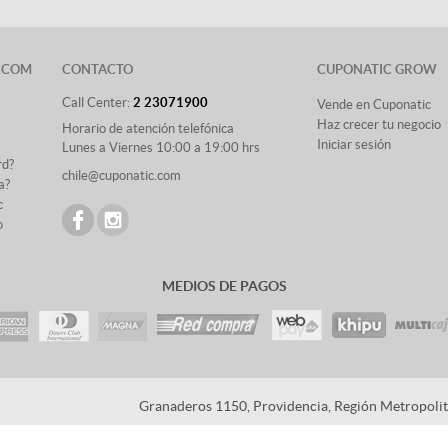
.COM
CONTACTO
CUPONATIC GROW
Call Center:
2 23071900
Vende en Cuponatic
Haz crecer tu negocio
Horario de atención telefónica
Iniciar sesión
Lunes a Viernes 10:00 a 19:00 hrs
rd?
chile@cuponatic.com
a?
c
o
MEDIOS DE PAGOS
Granaderos 1150, Providencia, Región Metropolita