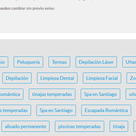
ueden cambiar sin previo aviso.
io
Peluquería
Termas
Depilación Láser
Uña
Depilación
Limpieza Dental
Limpieza Facial
Zo
Romántica
tinajas temperadas
Spa en Santiago
uña
as temperadas
Spa en Santiago
Escapada Romántica
alisado permanente
piscinas temperadas
tinaja