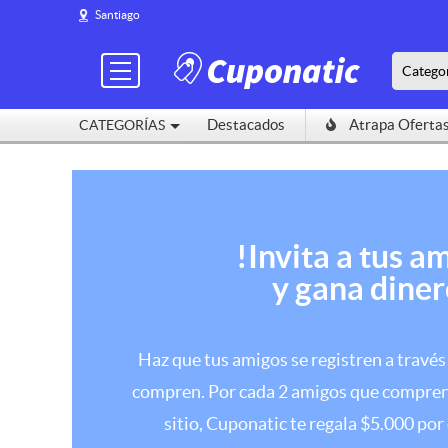
Santiago
Catego
Destacados
Atrapa Oferta
CATEGORÍAS
!Invita a tus a
y gana diner
Haz que tus amigos se registren a través
compren. Por cada 2 amigos que compren 
sitio, Cuponatic te regala $5.000 por 