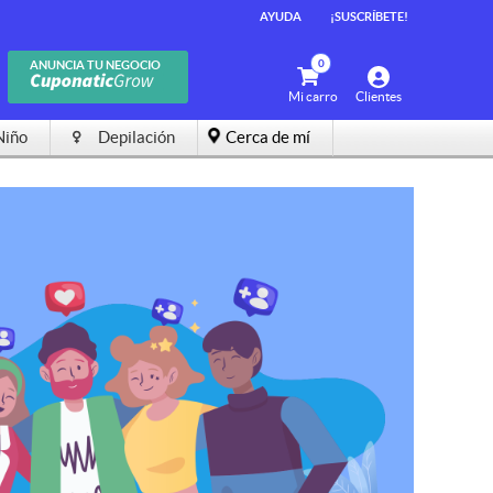
AYUDA
¡SUSCRÍBETE!
0
ANUNCIA TU NEGOCIO
Mi carro
Clientes
Niño
Depilación
Cerca de mí