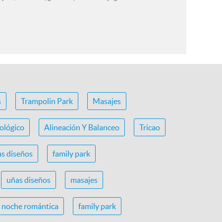
s
Trampolin Park
Masajes
ológico
Alineación Y Balanceo
Tricao
s diseños
family park
uñas diseños
masajes
noche romántica
family park