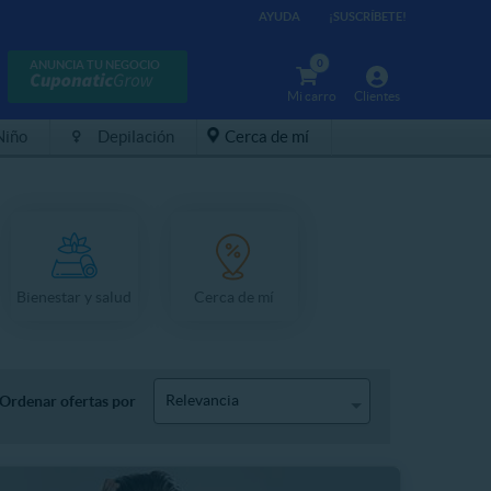
AYUDA
¡SUSCRÍBETE!
0
ANUNCIA TU NEGOCIO
Mi carro
Clientes
Niño
Depilación
Cerca de mí
Bienestar y salud
Cerca de mí
Relevancia
Ordenar ofertas por