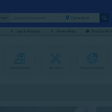
rías
s
Spa & Masajes
Ponte Bella
Pre Día del 
placeholder="Todo el
país">
Gastronomía
Servicios
Viajes y turismo