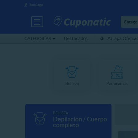
Santiago
Catego
Destacados
Atrapa Oferta
CATEGORÍAS
Belleza
Panoramas
BELLEZA
Depilación / Cuerpo
completo