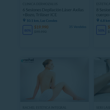
CLINICA DERMOZALUS
ESTETIC
6 Sesiones Depilación Láser Axilas
8 Sesio
+Bozo, Triláser ICE
cuerpo
10.1 km, Las Condes
6.8 km
$19.990
$
35 Vendidos
80%
50%
$99.990
$
RACHEL ESTÉTICA INTEGRAL
SERI LÁS