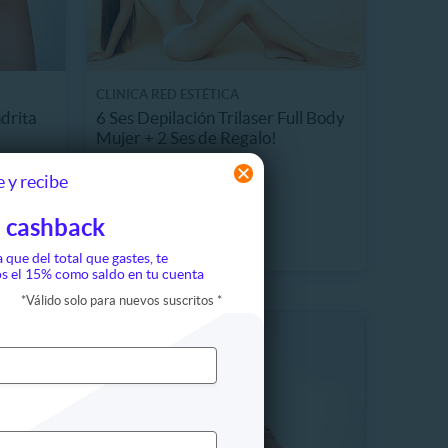
CLINICA RED ESTÉTICA
ndrita
6 Ses Depilación Trilaser Full Body
Mujer + 2 Ses de Regalo!
2.4 km, Santiago
 y recibe
$199.990
 Vendidos
31%
$290.000
 cashback
a que del total que gastes, te
s el 15% como saldo en tu cuenta
*
Válido solo para nuevos suscritos
*