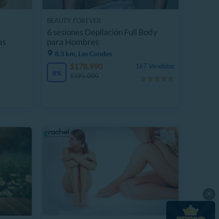
BEAUTY FOREVER
6 sesiones Depilación Full Body
as
para Hombres
8.3 km, Las Condes
$178.990
167 Vendidos
8%
$195.000
×