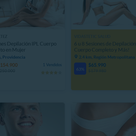
TEZ
VIDASTETIC SALUD
nes Depilación IPL Cuerpo
6 u 8 Sesiones de Depilación
to en Mujer
Cuerpo Completo y Más!
, Providencia
2.4 km, Región Metropolitana
154.900
$65.990
1 Vendidos
63%
250.000
$179.980