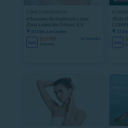
CLINICA DERMOZALUS
ELYSIUM
6 Sesiones de depilación Láser
3S de 
Zona a elección Triláser ICE
COMPLE
10.1 km, Las Condes
17.3 k
$19.990
$
34 Vendidos
80%
46%
$99.990
$