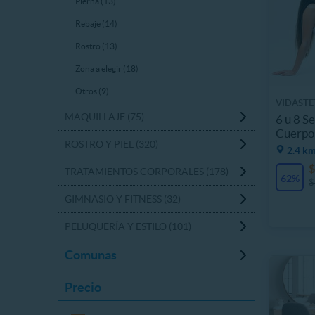
Pierna (13)
Rebaje (14)
Rostro (13)
Zona a elegir (18)
Otros (9)
VIDASTE
MAQUILLAJE (75)
6 u 8 S
Cuerpo
ROSTRO Y PIEL (320)
2.4 km
$
TRATAMIENTOS CORPORALES (178)
62%
$
GIMNASIO Y FITNESS (32)
PELUQUERÍA Y ESTILO (101)
Comunas
Precio