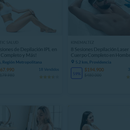
TIC SALUD
KINEMALTEZ
esiones de Depilación IPL en
8 Sesiones Depilación Laser
 Completo y Más!
Cuerpo Completo en Homb
, Región Metropolitana
5.2 km, Providencia
67.990
$194.900
18 Vendidos
3
59%
179.980
$480.000