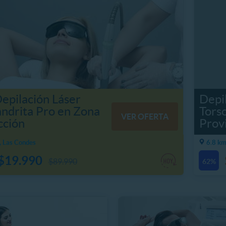
Depilación Láser
Depi
ndrita Pro en Zona
Torso
VER OFERTA
cción
Prov
, Las Condes
6.8 km
$19.990
$89.990
62%