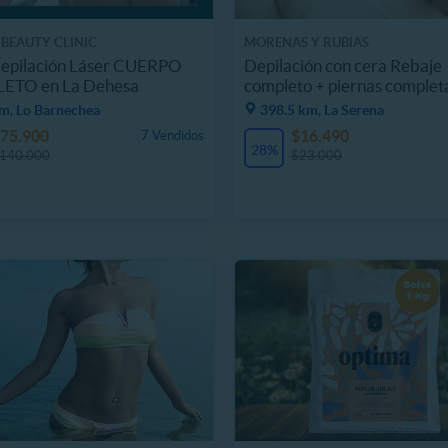
 BEAUTY CLINIC
MORENAS Y RUBIAS
Depilación Láser CUERPO
Depilación con cera Rebaje
TO en La Dehesa
completo + piernas complet
m, Lo Barnechea
398.5 km, La Serena
75.900
$16.490
7 Vendidos
28%
140.000
$23.000