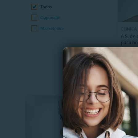
Todos
Cuponatic
Marketplace
CLINICA
6 S. de
para ho
10.1 k
$
85%
$