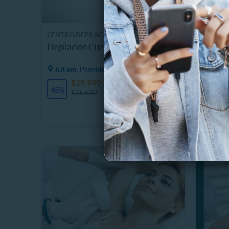
CENTRO DEPILACION VEYA
BEAUTY 
Depilación Cuerpo Femenino
6 Ses. 
Comple
6.8 km, Providencia
8.3 km
$19.990
$
22 Vendidos
45%
65%
$36.500
$