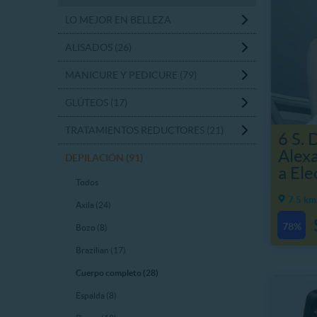
LO MEJOR EN BELLEZA
ALISADOS (26)
MANICURE Y PEDICURE (79)
GLÚTEOS (17)
TRATAMIENTOS REDUCTORES (21)
6 S. 
Alexa
DEPILACIÓN (91)
a Ele
Todos
7.5 km
Axila (24)
78%
Bozo (8)
Brazilian (17)
Cuerpo completo (28)
Espalda (8)