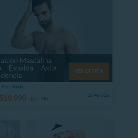
lación Masculina
 + Espalda + Axila
VER OFERTA
idencia
, Providencia
10 Vendidos
$18.990
$50.000