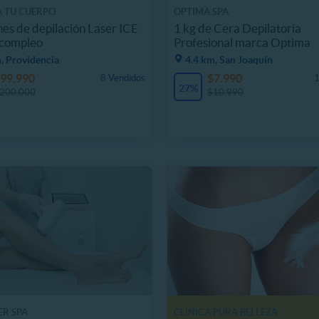
A TU CUERPO
OPTIMA SPA
nes de depilación Laser ICE
1 kg de Cera Depilatoria
 compleo
Profesional marca Optima
, Providencia
4.4 km, San Joaquín
99.990
$7.990
8 Vendidos
1
27%
200.000
$10.990
ER SPA
CLINICA PURA BELLEZA