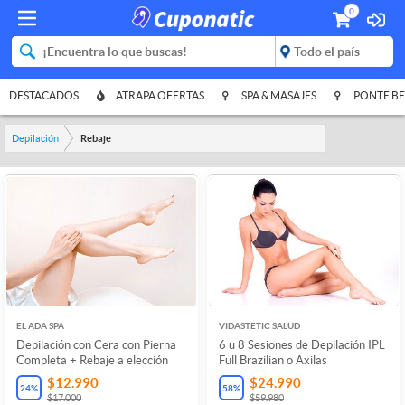
0
DESTACADOS
ATRAPA OFERTAS
SPA & MASAJES
PONTE BE
Depilación
Rebaje
EL ADA SPA
VIDASTETIC SALUD
Depilación con Cera con Pierna
6 u 8 Sesiones de Depilación IPL
Completa + Rebaje a elección
Full Brazilian o Axilas
$12.990
$24.990
24
%
58
%
$17.000
$59.980