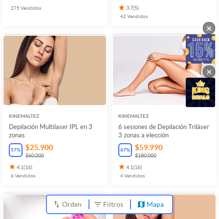
275
Vendidos
3.7
(
5
)
42
Vendidos
×
×
KINEMALTEZ
KINEMALTEZ
Depilación Multilaser IPL en 3
6 sesiones de Depilación Triláser
zonas
3 zonas a elección
$25.900
$59.990
57
%
67
%
$60.000
$180.000
4.1
(
16
)
4.1
(
16
)
6
Vendidos
4
Vendidos
Orden
Filtros
Mapa