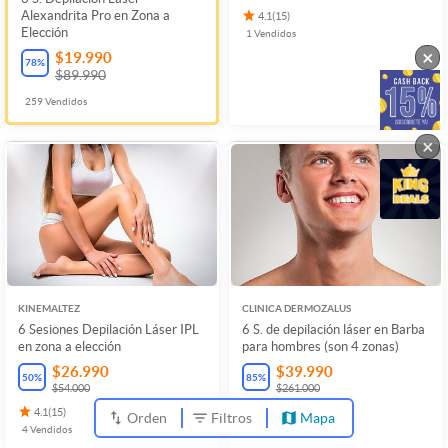
Alexandrita Pro en Zona a
4.1
(
15
)
Elección
1
Vendidos
×
$19.990
78
%
$89.990
259
Vendidos
×
KINEMALTEZ
CLINICA DERMOZALUS
6 Sesiones Depilación Láser IPL
6 S. de depilación láser en Barba
en zona a elección
para hombres (son 4 zonas)
$26.990
$39.990
50
%
85
%
$54.000
$261.000
4.1
(
15
)
37
Vendidos
Orden
Filtros
Mapa
4
Vendidos