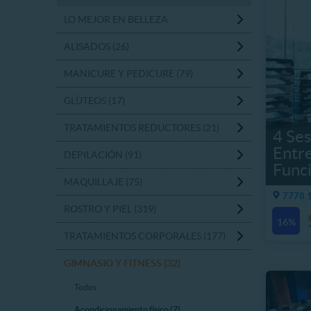
LO MEJOR EN BELLEZA
ALISADOS (26)
MANICURE Y PEDICURE (79)
GLÚTEOS (17)
TRATAMIENTOS REDUCTORES (21)
4 Ses
Entr
DEPILACIÓN (91)
Func
MAQUILLAJE (75)
7778.1
ROSTRO Y PIEL (319)
16%
TRATAMIENTOS CORPORALES (177)
GIMNASIO Y FITNESS (32)
Todos
Acondicionamiento físico (7)