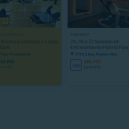
IOS STARGYM
FUSIONFIT
Acceso a Gimnasio + Clases
24, 36 o 72 Sesiones de
r Gym
Entrenamiento Hybrid Func
7 km, Providencia
7791.1 km, Puente Alto
14.990
$86.990
50%
40.000
$173.970