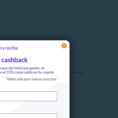
 y recibe
ón
Maquillaje
 cashback
Cejas
Labios
a que del total que gastes, te
Maquillaje permanente
s el 15% como saldo en tu cuenta
ompleto
Pestañas
*
Válido solo para nuevos suscritos
*
Rostro
egir