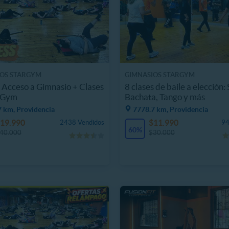
IOS STARGYM
GIMNASIOS STARGYM
Acceso a Gimnasio + Clases
8 clases de baile a elección: 
r Gym
Bachata, Tango y más
7 km, Providencia
7778.7 km, Providencia
19.990
$11.990
2438 Vendidos
94
60%
40.000
$30.000