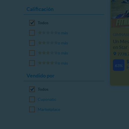
Calificación
Todos
o más
GIMNAS
Un Mes 
o más
en Sta
o más
7778.
$
o más
63%
$
Vendido por
Todos
Cuponatic
Marketplace