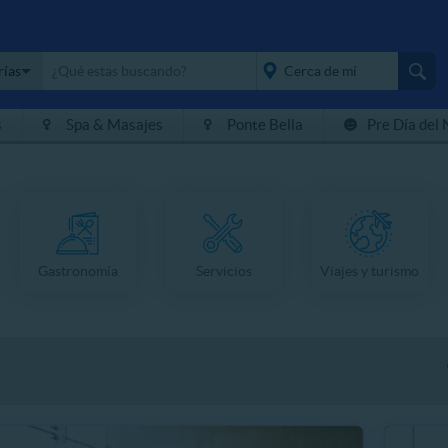
rías
s
Spa & Masajes
Ponte Bella
Pre Día del 
placeholder="Todo el
país">
Gastronomía
Servicios
Viajes y turismo