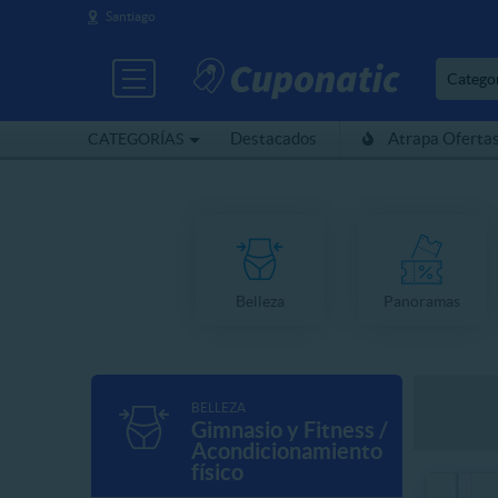
Santiago
Catego
Destacados
Atrapa Oferta
CATEGORÍAS
Belleza
Panoramas
BELLEZA
Gimnasio y Fitness /
Acondicionamiento
físico