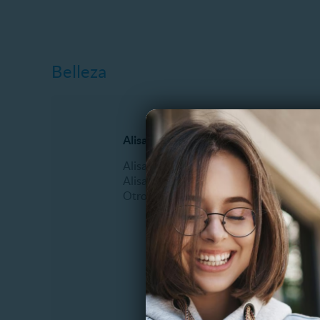
Belleza
Alisados
Manicur
Alisado Brasilero
Esmalt
Alisado Keratina
Manicu
Otros
Masajes
Pedicur
Podologí
Uñas Acr
Otros