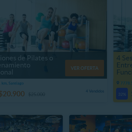
iones de Pilates o
4 Ses
enamiento
Entr
VER OFERTA
ional
Func
 km, Santiago
7778.1
4 Vendidos
$20.900
$25.000
32%