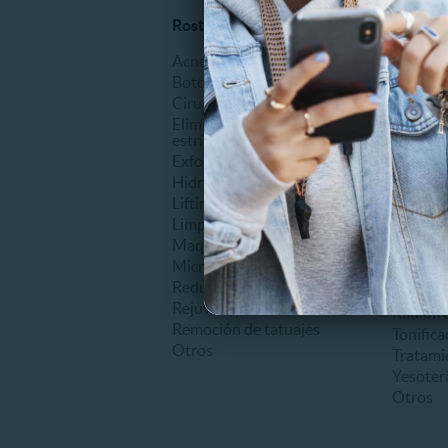
Rostro y piel
Tratami
Acné
Abdomin
Botox
Anticelu
Cirugía facial
Auricul
Eliminación de cicatrices o
Carboxi
estrías
Criolipó
Exfoliantes o Peeling
Drenaje 
Hidratantes
Electro
Lifting
Laserlip
Limpieza facial
Levanta
Maquillaje
Lipoesc
Microdermoabrasión
Mesoter
Reducción de ojeras
Ondas r
Rejuvenecimiento
Radiofr
Remoción de tatuajes
Tonifica
Otros
Tratami
Yesoter
Otros