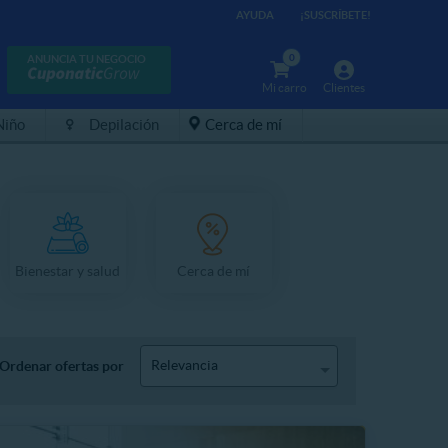
AYUDA
¡SUSCRÍBETE!
0
ANUNCIA TU NEGOCIO
Mi carro
Clientes
Niño
Depilación
Cerca de mí
Bienestar y salud
Cerca de mí
Relevancia
Ordenar ofertas por