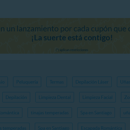
io
Peluquería
Termas
Depilación Láser
Uña
Depilación
Limpieza Dental
Limpieza Facial
Zo
Romántica
tinajas temperadas
Spa en Santiago
uña
as temperadas
Spa en Santiago
Escapada Romántica