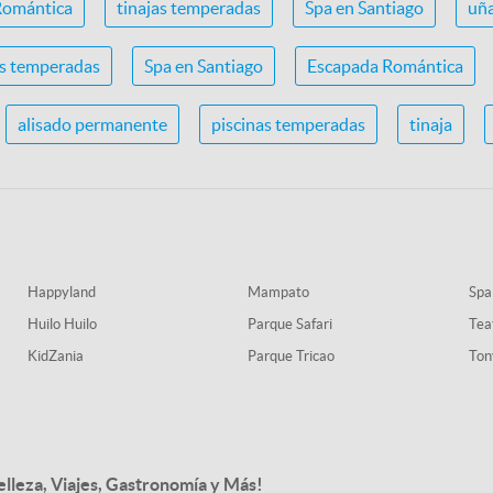
Romántica
tinajas temperadas
Spa en Santiago
uña
as temperadas
Spa en Santiago
Escapada Romántica
alisado permanente
piscinas temperadas
tinaja
Happyland
Mampato
Spa
Huilo Huilo
Parque Safari
Tea
KidZania
Parque Tricao
Ton
elleza, Viajes, Gastronomía y Más!