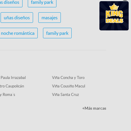
s diseños
family park
uñas diseños
masajes
noche romántica
family park
 Paula Irrazabal
Viña Concha y Toro
tro Caupolicán
Viña Cousiño Macul
y Roma´s
Viña Santa Cruz
+Más marcas