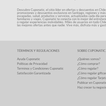
Descubre Cuponatic, el sitio líder en ofertas y descuentos en Chile
promociones y descuentos exclusivos en Santiago, regiones y más 
escapadas, salud, productos y servicios, actualizados cada día par
familiares y viajes, Cuponatic te conecta con lo mejor del entrete
o regalar experiencias inolvidables. Miles de usuarios en todo Chi
las mejores ofertas antes que nadie. Vive más, disfruta más y ga
TÉRMINOS Y REGULACIONES
SOBRE CUPONATIC
Ayuda Cuponatic
¿Quiénes somos?
Políticas de Privacidad
¿Cómo comprar?
Terminos y Condiciones Cuponatic
¿Cómo regalar?
Satisfacción Garantizada
¿Cómo regalar giftca
¿Cómo regalar Tarjet
Publicar en Cuponati
Haz crecer tu negoci