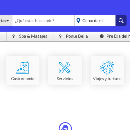
rías
s
Spa & Masajes
Ponte Bella
Pre Día del 
placeholder="Todo el
país">
Gastronomía
Servicios
Viajes y turismo