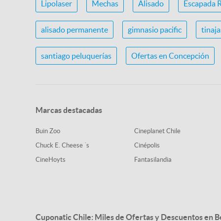
Lipolaser
Mechas
Alisado
Escapada 
alisado permanente
gimnasio pacific
tinaj
santiago peluquerías
Ofertas en Concepción
Marcas destacadas
Buin Zoo
Cineplanet Chile
Chuck E. Cheese ´s
Cinépolis
CineHoyts
Fantasilandia
Cuponatic Chile: Miles de Ofertas y Descuentos en B