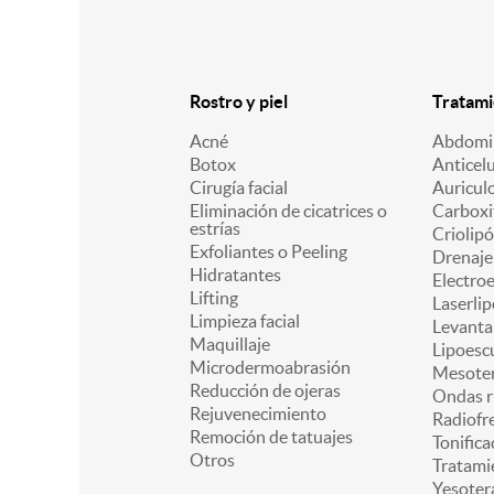
Rostro y piel
Tratami
Acné
Abdomin
Botox
Anticelu
Cirugía facial
Auricul
Eliminación de cicatrices o
Carboxi
estrías
Criolipó
Exfoliantes o Peeling
Drenaje 
Hidratantes
Electro
Lifting
Laserlip
Limpieza facial
Levanta
Maquillaje
Lipoesc
Microdermoabrasión
Mesoter
Reducción de ojeras
Ondas r
Rejuvenecimiento
Radiofr
Remoción de tatuajes
Tonifica
Otros
Tratami
Yesoter