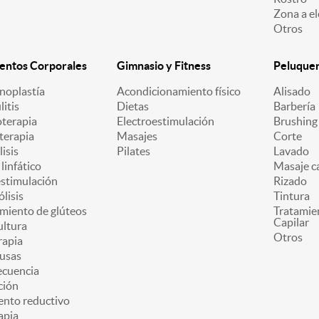
Zona a el
Otros
entos Corporales
Gimnasio y Fitness
Peluquerí
oplastía
Acondicionamiento físico
Alisado
litis
Dietas
Barbería
oterapia
Electroestimulación
Brushing
terapia
Masajes
Corte
lisis
Pilates
Lavado
linfático
Masaje ca
estimulación
Rizado
ólisis
Tintura
miento de glúteos
Tratamie
Capilar
ultura
Otros
apia
usas
ecuencia
ción
ento reductivo
apia