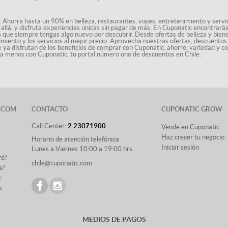
. Ahorra hasta un 90% en belleza, restaurantes, viajes, entretenimiento y servici
allá, y disfruta experiencias únicas sin pagar de más. En Cuponatic encontrar
a que siempre tengas algo nuevo por descubrir. Desde ofertas de belleza y biene
nimiento y los servicios al mejor precio. Aprovecha nuestras ofertas, descuento
le ya disfrutan de los beneficios de comprar con Cuponatic: ahorro, variedad y c
sta menos con Cuponatic, tu portal número uno de descuentos en Chile.
.COM
CONTACTO
CUPONATIC GROW
Call Center:
2 23071900
Vende en Cuponatic
Haz crecer tu negocio
Horario de atención telefónica
Iniciar sesión
Lunes a Viernes 10:00 a 19:00 hrs
rd?
chile@cuponatic.com
a?
c
o
MEDIOS DE PAGOS