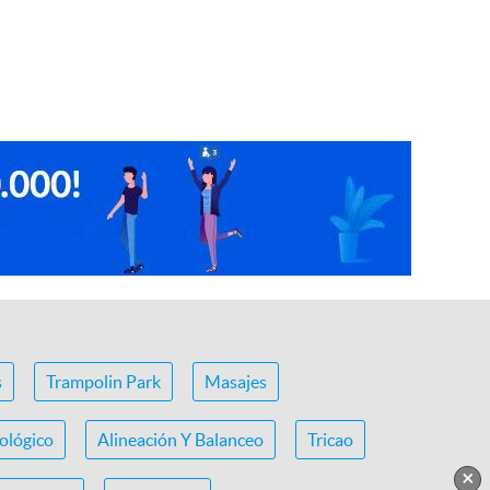
s
Trampolin Park
Masajes
ológico
Alineación Y Balanceo
Tricao
×