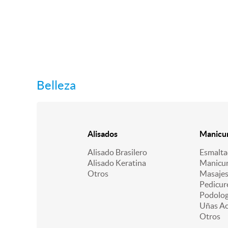
Belleza
Alisados
Manicur
Alisado Brasilero
Esmalt
Alisado Keratina
Manicu
Otros
Masajes
Pedicur
Podologí
Uñas Acr
Otros