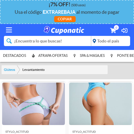
¡
7%
OFF
!
(500 usos)
Usa el código
EXTRAREBAJA
al momento de pagar
COPIAR
0
DESTACADOS
ATRAPA OFERTAS
SPA & MASAJES
PONTE BE
Glúteos
Levantamiento
STYLO_ACTITUD
STYLO_ACTITUD