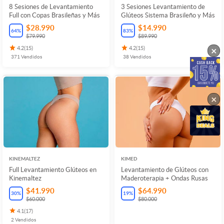
8 Sesiones de Levantamiento
3 Sesiones Levantamiento de
Full con Copas Brasileñas y Más
Glúteos Sistema Brasileño y Más
$28.990
$14.990
64
%
83
%
$79.990
$89.990
×
4.2
(
15
)
4.2
(
15
)
371
Vendidos
38
Vendidos
×
KINEMALTEZ
KIMED
Full Levantamiento Glúteos en
Levantamiento de Glúteos con
Kinemaltez
Maderoterapia + Ondas Rusas
$41.990
$64.990
30
%
19
%
$60.000
$80.000
4.1
(
17
)
2
Vendidos