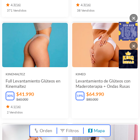
4.3
(
16
)
4.3
(
16
)
371
Vendidos
38
Vendidos
×
×
KINEMALTEZ
KIMED
Full Levantamiento Glúteos en
Levantamiento de Glúteos con
Kinemaltez
Maderoterapia + Ondas Rusas
$41.990
$64.990
30
%
19
%
$60.000
$80.000
4.1
(
16
)
2
Vendidos
Orden
Filtros
Mapa