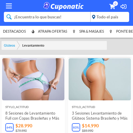
0
DESTACADOS
ATRAPA OFERTAS
SPA & MASAJES
PONTE BE
Glúteos
Levantamiento
STYLO_ACTITUD
STYLO_ACTITUD
8 Sesiones de Levantamiento
3 Sesiones Levantamiento de
Full con Copas Brasileñas y Más
Glúteos Sistema Brasileño y Más
$28.990
$14.990
64
%
83
%
$79.990
$89.990