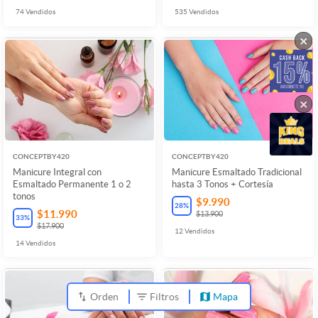
74
Vendidos
535
Vendidos
×
×
CONCEPTBY420
CONCEPTBY420
Manicure Integral con
Manicure Esmaltado Tradicional
Esmaltado Permanente 1 o 2
hasta 3 Tonos + Cortesía
tonos
$9.990
28
%
$11.990
$13.900
33
%
$17.900
12
Vendidos
14
Vendidos
Orden
Filtros
Mapa