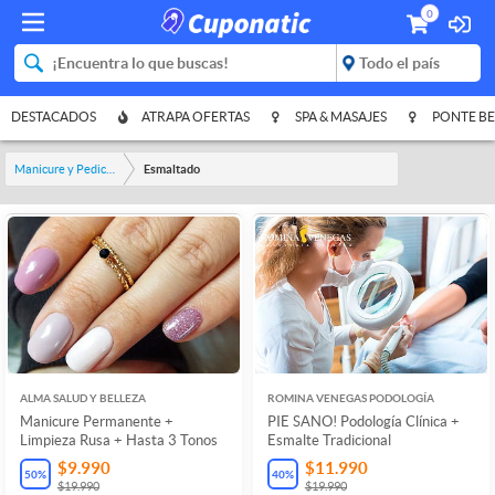
0
DESTACADOS
ATRAPA OFERTAS
SPA & MASAJES
PONTE BE
Manicure y Pedicure
Esmaltado
ALMA SALUD Y BELLEZA
ROMINA VENEGAS PODOLOGÍA
Manicure Permanente +
PIE SANO! Podología Clínica +
Limpieza Rusa + Hasta 3 Tonos
Esmalte Tradicional
$9.990
$11.990
50
%
40
%
$19.990
$19.990