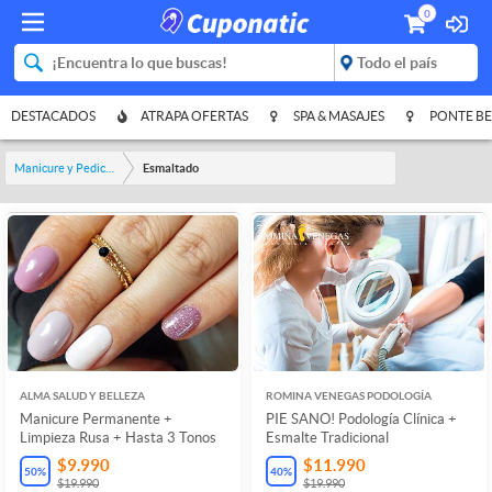
0
DESTACADOS
ATRAPA OFERTAS
SPA & MASAJES
PONTE BE
Manicure y Pedicure
Esmaltado
ALMA SALUD Y BELLEZA
ROMINA VENEGAS PODOLOGÍA
Manicure Permanente +
PIE SANO! Podología Clínica +
Limpieza Rusa + Hasta 3 Tonos
Esmalte Tradicional
$9.990
$11.990
50
%
40
%
$19.990
$19.990