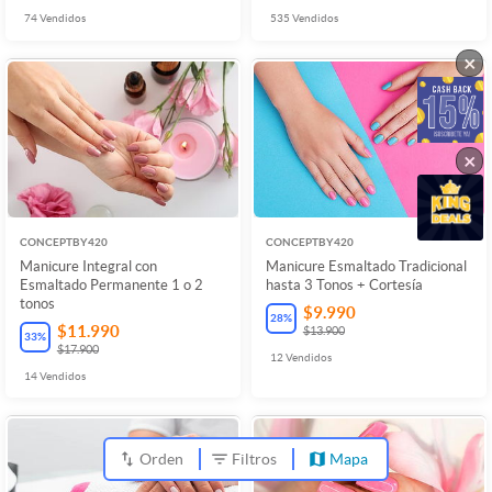
74
Vendidos
535
Vendidos
×
×
CONCEPTBY420
CONCEPTBY420
Manicure Integral con
Manicure Esmaltado Tradicional
Esmaltado Permanente 1 o 2
hasta 3 Tonos + Cortesía
tonos
$9.990
28
%
$11.990
$13.900
33
%
$17.900
12
Vendidos
14
Vendidos
Orden
Filtros
Mapa