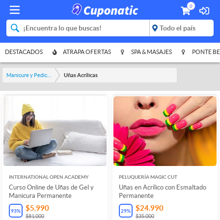
0
DESTACADOS
ATRAPA OFERTAS
SPA & MASAJES
PONTE BE
Manicure y Pedicure
Uñas Acrílicas
INTERNATIONAL OPEN ACADEMY
PELUQUERÍA MAGIC CUT
Curso Online de Uñas de Gel y
Uñas en Acrílico con Esmaltado
Manicura Permanente
Permanente
$5.990
$24.990
93
%
29
%
$81.000
$35.000