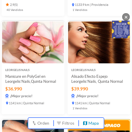
2.9
(
5
)
1133.9 km | Providencia
40
Vendidos
1
Vendidos
×
LEORGELIS NAILS
LEORGELIS NAILS
Manicure en PolyGel en
Alisado Efecto Espejo
Leorgelis’Nails,Quinta Normal
Leorgelis’Nails, Quinta Normal
$36.990
$39.990
¡Mejor precio!
¡Mejor precio!
1141 km | Quinta Normal
1141 km | Quinta Normal
1
Vendidos
Orden
Filtros
Mapa