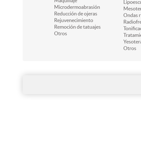
Maquillaje
Lipoesc
Microdermoabrasión
Mesoter
Reducción de ojeras
Ondas r
Rejuvenecimiento
Radiofr
Remoción de tatuajes
Tonifica
Otros
Tratami
Yesoter
Otros