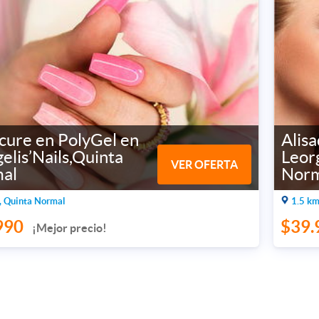
cure en PolyGel en
Alisa
elis’Nails,Quinta
Leorg
VER OFERTA
al
Norm
, Quinta Normal
1.5 km
990
$39.
¡Mejor precio!