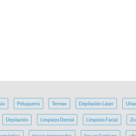
io
Peluquería
Termas
Depilación Láser
Uña
Depilación
Limpieza Dental
Limpieza Facial
Zo
Romántica
tinajas temperadas
Spa en Santiago
uña