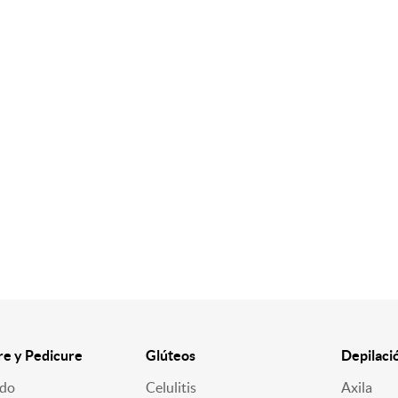
e y Pedicure
Glúteos
Depilaci
ado
Celulitis
Axila