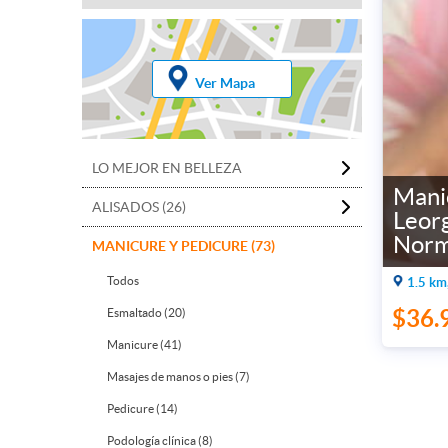
Ver Mapa
LO MEJOR EN BELLEZA
Mani
ALISADOS (26)
Leorg
Norm
MANICURE Y PEDICURE (73)
Todos
1.5 km
$36.
Esmaltado (20)
Manicure (41)
Masajes de manos o pies (7)
Pedicure (14)
Podología clínica (8)