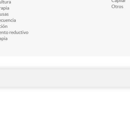
Capilar
ultura
Otros
apia
usas
ecuencia
ción
ento reductivo
apia