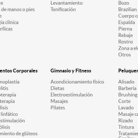
re
Levantamiento
Bozo
 de manos o pies
Tonificación
Brazilian
e
Cuerpo c
a clínica
Espalda
ílicas
Pierna
Rebaje
Rostro
Zona a el
Otros
entos Corporales
Gimnasio y Fitness
Peluquerí
oplastía
Acondicionamiento físico
Alisado
litis
Dietas
Barbería
oterapia
Electroestimulación
Brushing
terapia
Masajes
Corte
lisis
Pilates
Lavado
linfático
Masaje ca
estimulación
Rizado
ólisis
Tintura
miento de glúteos
Tratamie