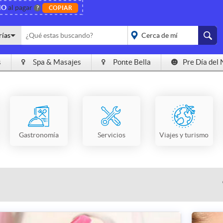
NO
al pagar
?
COPIAR
rías
s
Spa & Masajes
Ponte Bella
Pre Día del 
placeholder="Todo el
país">
Gastronomía
Servicios
Viajes y turismo