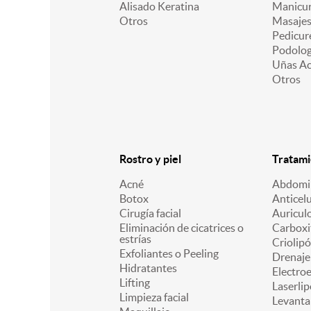
Alisado Keratina
Manicu
Otros
Masajes
Pedicur
Podologí
Uñas Acr
Otros
Rostro y piel
Tratami
Acné
Abdomin
Botox
Anticelu
Cirugía facial
Auricul
Eliminación de cicatrices o
Carboxi
estrías
Criolipó
Exfoliantes o Peeling
Drenaje 
Hidratantes
Electro
Lifting
Laserlip
Limpieza facial
Levanta