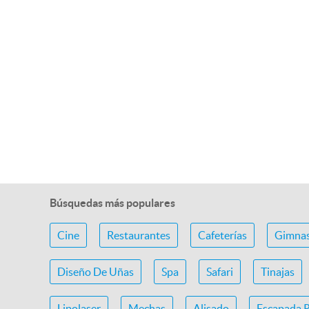
Búsquedas más populares
Cine
Restaurantes
Cafeterías
Gimnas
Diseño De Uñas
Spa
Safari
Tinajas
Lipolaser
Mechas
Alisado
Escapada 