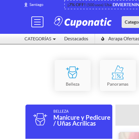
¡7% OFF!
Usa
DIVIERTENI
Santiago
(500 usos)
Catego
Destacados
Atrapa Oferta
CATEGORÍAS
Belleza
Panoramas
BELLEZA
Manicure y Pedicure
/ Uñas Acrílicas