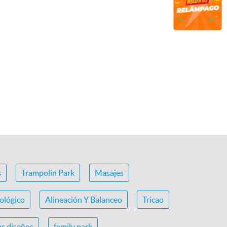
s
Trampolin Park
Masajes
ológico
Alineación Y Balanceo
Tricao
s diseños
family park