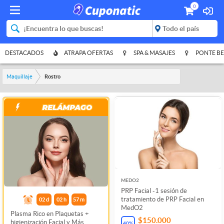
0
DESTACADOS
ATRAPA OFERTAS
SPA & MASAJES
PONTE BE
Maquillaje
Rostro
MEDO2
PRP Facial -1 sesión de
tratamiento de PRP Facial en
02
d
02
h
57
m
MedO2
Plasma Rico en Plaquetas +
$150.000
higienización Facial y Más
40
%