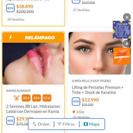
$250.000
$38.890
81
%
27
Vendidos
$200.000
×
45
Vendidos
×
A PATA PELÁ | FOOT STUDIO
Lifting de Pestañas Premium +
KAMIA ALISADOS
Tinte + Shock de Keratina
02
d
02
h
57
m
$12.990
63
%
$35.000
2 Sesiones BB Lips /Hidratacion
Labial con Dermapen en Kamia
4.5
(
6
)
31
Vendidos
$29.990
60
%
Orden
Filtros
Mapa
$75.000