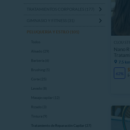
TRATAMIENTOS CORPORALES (177)
GIMNASIO Y FITNESS (31)
PELUQUERÍA Y ESTILO (101)
Todos
CLOU ST
Nano R
Alisado (29)
Tratami
Barbería (6)
7.5 km
$
Brushing (5)
62%
$
Corte (25)
Lavado (8)
Masaje capilar (12)
Rizado (3)
Tintura (9)
Tratamiento de Reparación Capilar (27)