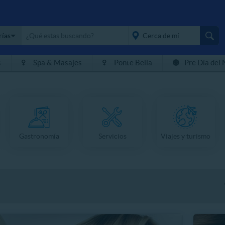
rías
s
Spa & Masajes
Ponte Bella
Pre Día del 
placeholder="Todo el
país">
Gastronomía
Servicios
Viajes y turismo