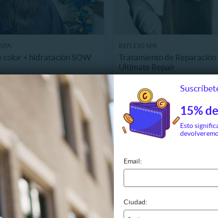
 SPA
REFLEJO SPA
 color + hidratación SOW
Tratamiento de Reparación
Ultimate Repair
, Providencia
3.1 km, Providencia
Suscríbete
35.990
$35.990
4 Vendidos
35%
45.000
$55.000
15% de
Esto signific
devolveremo
Email:
Ciudad: