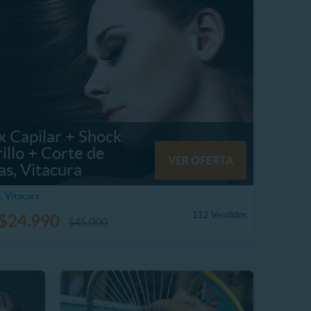
x Capilar + Shock
illo + Corte de
VER OFERTA
as, Vitacura
, Vitacura
112 Vendidos
$24.990
$45.000