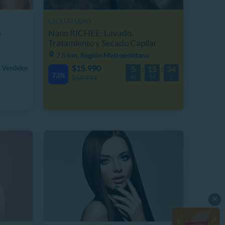
CLOU STUDIO
o
Nano RICHEE: Lavado,
Tratamiento y Secado Capilar
7.5 km, Región Metropolitana
$15.990
 Vendidos
5
15
32
73%
H
M
S
$59.999
×