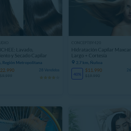
UDIO
CONCEPTBY420
ICHEE: Lavado,
Hidratación Capilar Maxca
ento y Secado Capilar
Largo + Cortesía
, Región Metropolitana
2.7 km, Ñuñoa
22.990
$11.990
28 Vendidos
26
40%
59.999
$19.990