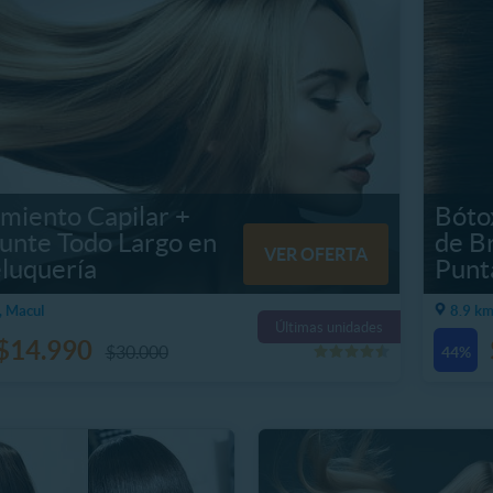
miento Capilar +
Bóto
unte Todo Largo en
de Br
VER OFERTA
luquería
Punt
, Macul
8.9 km
Últimas unidades
$14.990
$30.000
44%