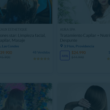
EAUX ESTHETIQUE
AURA SPA
ones star: Limpieza facial,
Tratamiento Capilar + Nutri
apilar, Masaje
Despunte
, Las Condes
3.9 km, Providencia
39.900
$24.990
48 Vendidos
1
44%
45.900
$44.990