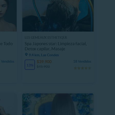
LES GEMEAUX ESTHETIQUE
re Todo
Spa Japones star: Limpieza facial,
Detox capilar, Masaje
9.4 km, Las Condes
$39.900
 Vendidos
18 Vendidos
13%
$45.900