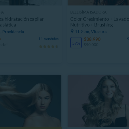
PA
BELLISÍMA ISADORA
a hidratación capilar
Color Cresimiento + Lavad
asiática
Nutritivo + Brushing
, Providencia
11.9 km, Vitacura
0
$38.990
11 Vendidos
9
57%
ecio!
$90.000