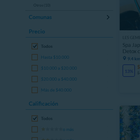
Otros (10)
Comunas
Precio
LES GEM
Spa Jap
Todos
Detox c
Hasta $10.000
9.4 km
$
$10.000 a $20.000
13%
$
$20.000 a $40.000
Más de $40.000
Calificación
Todos
o más