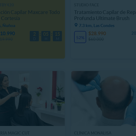
TBY420
STUDIO FACE
ción Capilar Maxcare Todo
Tratamiento Capilar de Rep
 Cortesía
Profunda Ultimate Brush
m, Ñuñoa
7.3 km, Las Condes
10.990
$28.990
20
2
05
15
52%
D
H
M
19.990
$60.000
RÍA MAGIC CUT
CLÍNICA MONALISA