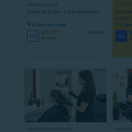
JKREAR BELLEZA
CONCEP
Shock de Brillo + Corte de Puntas
Hidrata
Largo +
5.3 km, Las Condes
2.7 k
$21.990
$
5 Vendidos
37%
45%
$35.000
$
PELUQUERÍA MAGIC CUT
PELUQUE