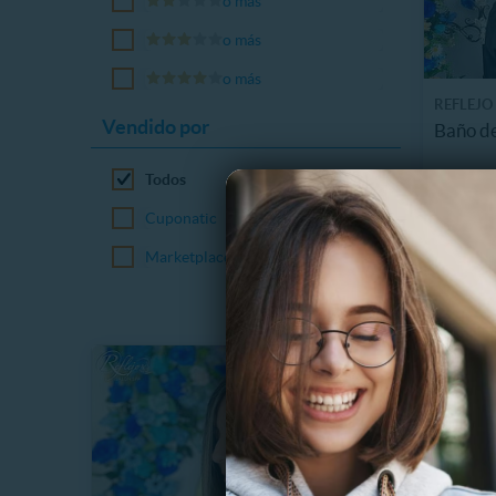
o más
o más
o más
REFLEJO
Vendido por
Baño de
3.1 km
Todos
$
Cuponatic
20%
$
Marketplace