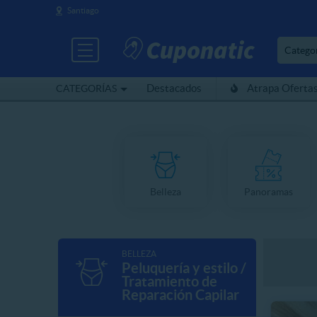
Santiago
Catego
Destacados
Atrapa Oferta
CATEGORÍAS
Belleza
Panoramas
BELLEZA
Peluquería y estilo /
Tratamiento de
Reparación Capilar