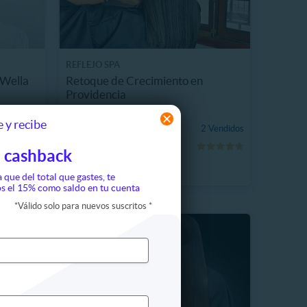
REFLEJO SPA
 Wella
Retoque de Crecimiento en
Providencia
3.1 km, Providencia
 y recibe
$28.990
2 Vendidos
17%
$34.990
 cashback
a que del total que gastes, te
s el 15% como saldo en tu cuenta
*
Válido solo para nuevos suscritos
*