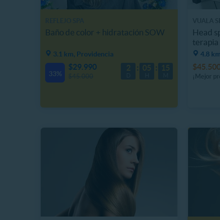
REFLEJO SPA
VUALA S
Baño de color + hidratación SOW
Head sp
terapia 
3.1 km, Providencia
4.8 km
$29.990
$45.50
2
05
15
33%
D
H
M
$45.000
¡Mejor pr