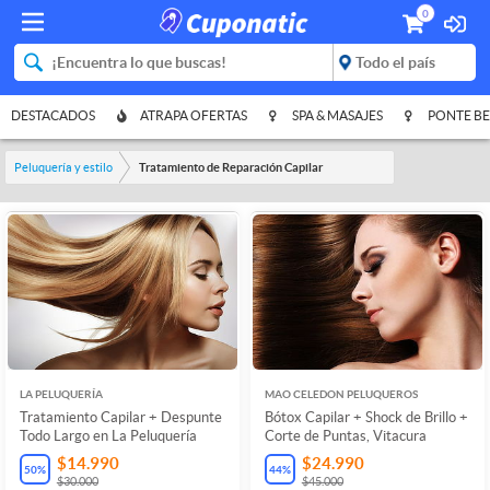
0
DESTACADOS
ATRAPA OFERTAS
SPA & MASAJES
PONTE BE
Peluquería y estilo
Tratamiento de Reparación Capilar
LA PELUQUERÍA
MAO CELEDON PELUQUEROS
Tratamiento Capilar + Despunte
Bótox Capilar + Shock de Brillo +
Todo Largo en La Peluquería
Corte de Puntas, Vitacura
$14.990
$24.990
50
%
44
%
$30.000
$45.000