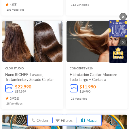
4.5
(
5
)
112
Vendidos
105
Vendidos
×
×
CLOU STUDIO
CONCEPTBY420
Nano RICHEE: Lavado,
Hidratación Capilar Maxcare
Tratamiento y Secado Capilar
Todo Largo + Cortesía
$22.990
$11.990
62
%
40
%
$59.999
$19.990
3.9
(
26
)
26
Vendidos
28
Vendidos
Orden
Filtros
Mapa