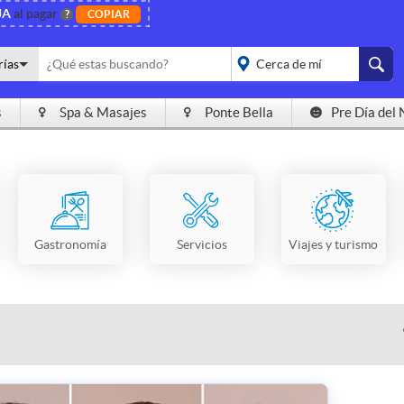
JA
al pagar
?
COPIAR
rías
s
Spa & Masajes
Ponte Bella
Pre Día del 
placeholder="Todo el
país">
Gastronomía
Servicios
Viajes y turismo