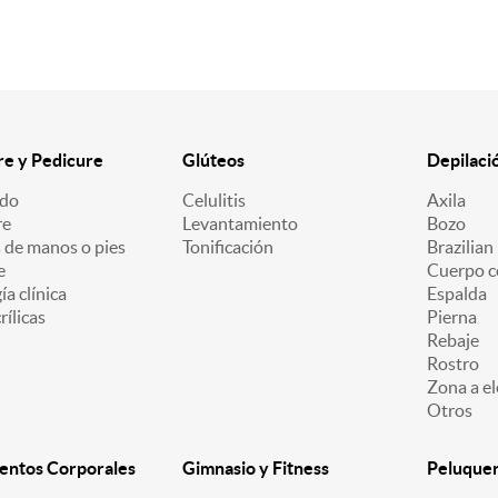
e y Pedicure
Glúteos
Depilaci
ado
Celulitis
Axila
re
Levantamiento
Bozo
 de manos o pies
Tonificación
Brazilian
e
Cuerpo c
a clínica
Espalda
ílicas
Pierna
Rebaje
Rostro
Zona a el
Otros
entos Corporales
Gimnasio y Fitness
Peluquerí