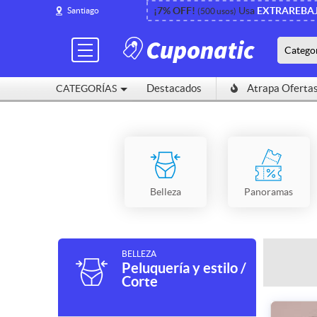
¡7% OFF!
Usa
EXTRAREBA
Santiago
(500 usos)
Catego
Destacados
Atrapa Oferta
CATEGORÍAS
Belleza
Panoramas
BELLEZA
Peluquería y estilo /
Corte