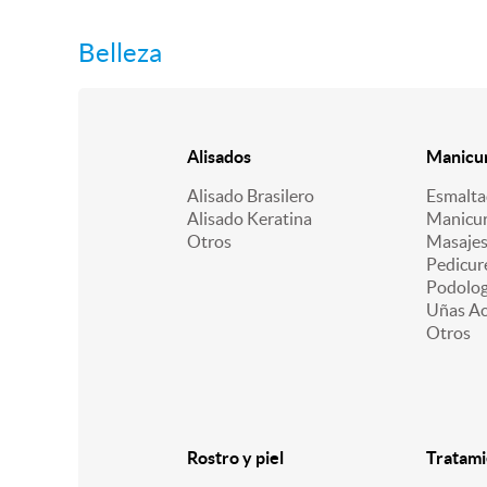
Belleza
Alisados
Manicur
Alisado Brasilero
Esmalt
Alisado Keratina
Manicu
Otros
Masajes
Pedicur
Podologí
Uñas Acr
Otros
Rostro y piel
Tratami