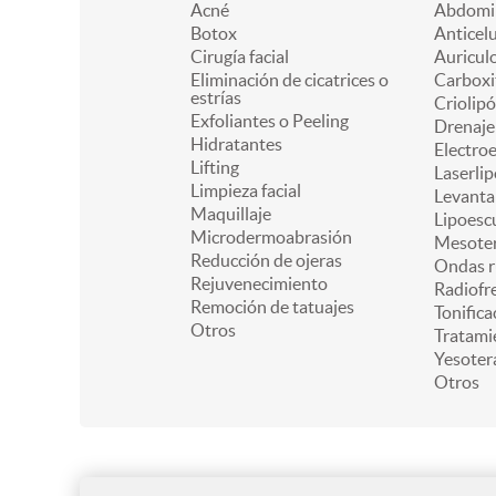
Acné
Abdomin
Botox
Anticelu
Cirugía facial
Auricul
Eliminación de cicatrices o
Carboxi
estrías
Criolipó
Exfoliantes o Peeling
Drenaje 
Hidratantes
Electro
Lifting
Laserlip
Limpieza facial
Levanta
Maquillaje
Lipoesc
Microdermoabrasión
Mesoter
Reducción de ojeras
Ondas r
Rejuvenecimiento
Radiofr
Remoción de tatuajes
Tonifica
Otros
Tratami
Yesoter
Otros