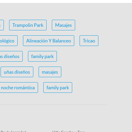
s
Trampolin Park
Masajes
ológico
Alineación Y Balanceo
Tricao
s diseños
family park
uñas diseños
masajes
noche romántica
family park