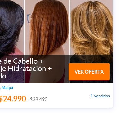
 de Cabello +
je Hidratación +
VER OFERTA
do
, Maipú
1 Vendidos
$24.990
$38.490