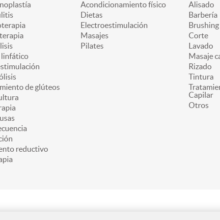
oplastía
Acondicionamiento físico
Alisado
litis
Dietas
Barbería
oterapia
Electroestimulación
Brushing
terapia
Masajes
Corte
lisis
Pilates
Lavado
linfático
Masaje ca
estimulación
Rizado
ólisis
Tintura
miento de glúteos
Tratamie
Capilar
ultura
Otros
apia
usas
ecuencia
ción
ento reductivo
apia