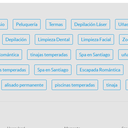
io
Peluquería
Termas
Depilación Láser
Uña
Depilación
Limpieza Dental
Limpieza Facial
Zo
Romántica
tinajas temperadas
Spa en Santiago
uña
as temperadas
Spa en Santiago
Escapada Romántica
alisado permanente
piscinas temperadas
tinaja