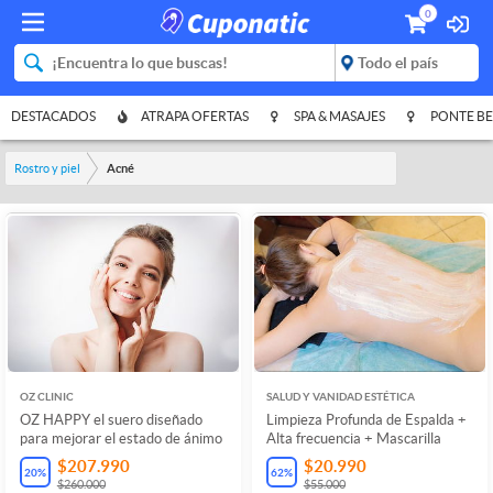
0
DESTACADOS
ATRAPA OFERTAS
SPA & MASAJES
PONTE BE
Rostro y piel
Acné
OZ CLINIC
SALUD Y VANIDAD ESTÉTICA
OZ HAPPY el suero diseñado
Limpieza Profunda de Espalda +
para mejorar el estado de ánimo
Alta frecuencia + Mascarilla
$207.990
$20.990
20
%
62
%
$260.000
$55.000