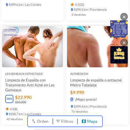
8399.6 km | Las Condes
4.3
(
20
)
8399.2 km | Providencia
3
Vendidos
×
×
LES GEMEAUX ESTHETIQUE
ALTMEDICEN
Limpieza de Espalda con
Limpieza de espalda o antiacné,
Tratamiento Anti Acné en Les
Metro Tobalaba
Gemeaux
$9.990
$22.990
58
%
¡Mejor precio!
$55.000
8399.4 km | Providencia
4.5
(
8
)
76
Vendidos
8398.7 km | Las Condes
40
Vendidos
Orden
Filtros
Mapa