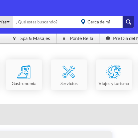
rías
s
Spa & Masajes
Ponte Bella
Pre Día del 
placeholder="Todo el
país">
Gastronomía
Servicios
Viajes y turismo