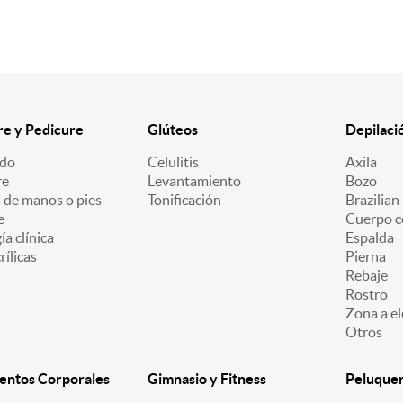
e y Pedicure
Glúteos
Depilaci
ado
Celulitis
Axila
re
Levantamiento
Bozo
 de manos o pies
Tonificación
Brazilian
e
Cuerpo c
a clínica
Espalda
ílicas
Pierna
Rebaje
Rostro
Zona a el
Otros
entos Corporales
Gimnasio y Fitness
Peluquerí