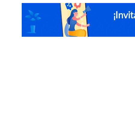
Búsquedas más populares
Cine
Restaurantes
Cafeterías
Gimnas
Diseño De Uñas
Spa
Safari
Tinajas
Lipolaser
Mechas
Alisado
Escapada 
alisado permanente
gimnasio pacific
tinaj
santiago peluquerías
Ofertas en Concepción