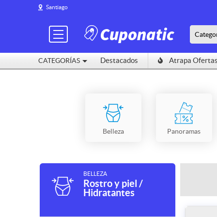
Santiago
Catego
Destacados
Atrapa Oferta
CATEGORÍAS
Belleza
Panoramas
BELLEZA
Rostro y piel /
Hidratantes