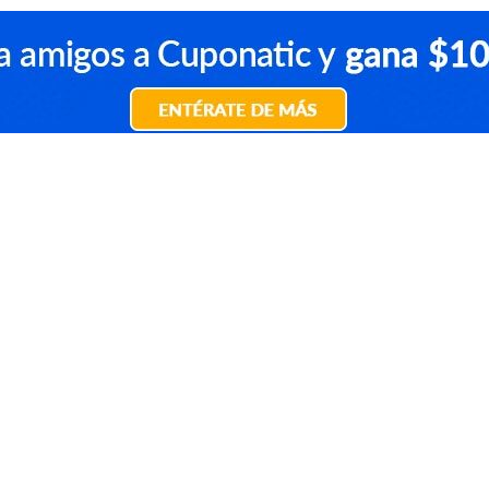
io
Peluquería
Termas
Depilación Láser
Uña
Depilación
Limpieza Dental
Limpieza Facial
Zo
Romántica
tinajas temperadas
Spa en Santiago
uña
as temperadas
Spa en Santiago
Escapada Romántica
alisado permanente
piscinas temperadas
tinaja