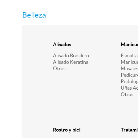
Belleza
Alisados
Manicur
Alisado Brasilero
Esmalt
Alisado Keratina
Manicu
Otros
Masajes
Pedicur
Podologí
Uñas Acr
Otros
Rostro y piel
Tratami