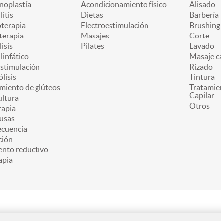
oplastía
Acondicionamiento físico
Alisado
litis
Dietas
Barbería
oterapia
Electroestimulación
Brushing
terapia
Masajes
Corte
lisis
Pilates
Lavado
linfático
Masaje ca
estimulación
Rizado
ólisis
Tintura
miento de glúteos
Tratamie
Capilar
ultura
Otros
apia
usas
ecuencia
ción
ento reductivo
apia