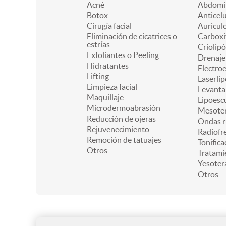
Acné
Abdomin
Botox
Anticelu
Cirugía facial
Auricul
Eliminación de cicatrices o
Carboxi
estrías
Criolipó
Exfoliantes o Peeling
Drenaje 
Hidratantes
Electro
Lifting
Laserlip
Limpieza facial
Levanta
Maquillaje
Lipoesc
Microdermoabrasión
Mesoter
Reducción de ojeras
Ondas r
Rejuvenecimiento
Radiofr
Remoción de tatuajes
Tonifica
Otros
Tratami
Yesoter
Otros