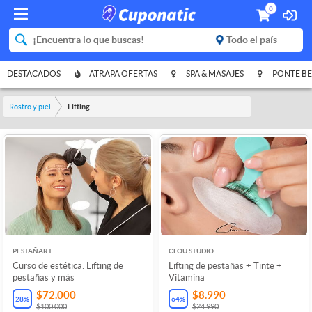
0
DESTACADOS
ATRAPA OFERTAS
SPA & MASAJES
PONTE BE
Rostro y piel
Lifting
PESTAÑART
CLOU STUDIO
Curso de estética: Lifting de
Lifting de pestañas + Tinte +
pestañas y más
Vitamina
$72.000
$8.990
28
%
64
%
$100.000
$24.990