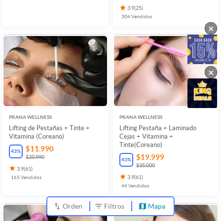
3.9
(
25
)
304
Vendidos
×
×
PRANA WELLNESS
PRANA WELLNESS
Lifting de Pestañas + Tinte +
Lifting Pestaña + Laminado
Vitamina (Coreano)
Cejas + Vitamina +
Tinte(Coreano)
$11.990
43
%
$19.999
$20.990
43
%
$35.000
3.9
(
61
)
165
Vendidos
3.9
(
61
)
46
Vendidos
Orden
Filtros
Mapa