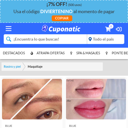
¡
7%
OFF
!
(500 usos)
Usa el código
DIVIERTENINO
al momento de pagar
COPIAR
0
DESTACADOS
ATRAPA OFERTAS
SPA & MASAJES
PONTE BE
Rostro y piel
Maquillaje
BLUE
BLUE