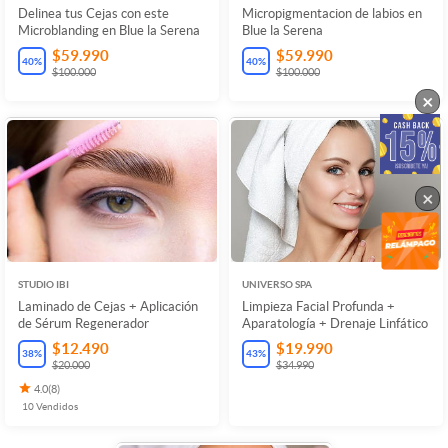
Delinea tus Cejas con este
Micropigmentacion de labios en
Microblanding en Blue la Serena
Blue la Serena
$59.990
$59.990
40
%
40
%
$100.000
$100.000
×
×
STUDIO IBI
UNIVERSO SPA
Laminado de Cejas + Aplicación
Limpieza Facial Profunda +
de Sérum Regenerador
Aparatología + Drenaje Linfático
$12.490
$19.990
38
%
43
%
$20.000
$34.990
4.0
(
8
)
10
Vendidos