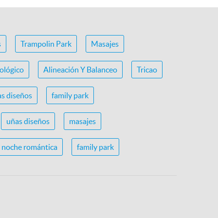
s
Trampolin Park
Masajes
ológico
Alineación Y Balanceo
Tricao
s diseños
family park
uñas diseños
masajes
noche romántica
family park