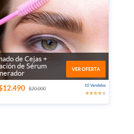
nado de Cejas +
cación de Sérum
VER OFERTA
nerador
10 Vendidos
$12.490
$20.000