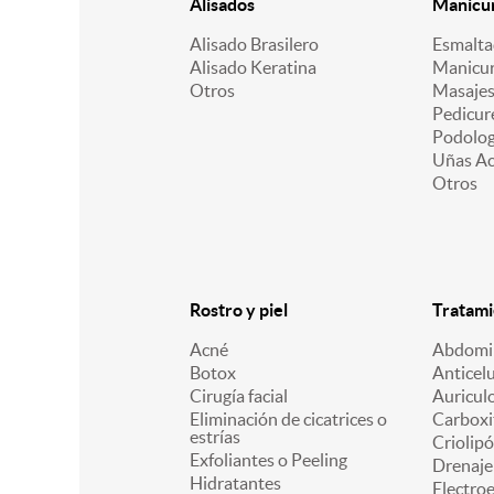
Alisados
Manicur
Alisado Brasilero
Esmalt
Alisado Keratina
Manicu
Otros
Masajes
Pedicur
Podologí
Uñas Acr
Otros
Rostro y piel
Tratami
Acné
Abdomin
Botox
Anticelu
Cirugía facial
Auricul
Eliminación de cicatrices o
Carboxi
estrías
Criolipó
Exfoliantes o Peeling
Drenaje 
Hidratantes
Electro