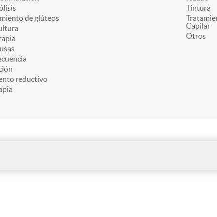
ólisis
Tintura
miento de glúteos
Tratamie
Capilar
ultura
Otros
apia
usas
ecuencia
ción
ento reductivo
apia