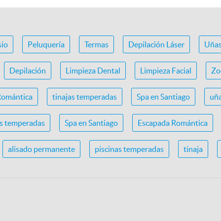
io
Peluquería
Termas
Depilación Láser
Uña
Depilación
Limpieza Dental
Limpieza Facial
Zo
Romántica
tinajas temperadas
Spa en Santiago
uña
as temperadas
Spa en Santiago
Escapada Romántica
alisado permanente
piscinas temperadas
tinaja