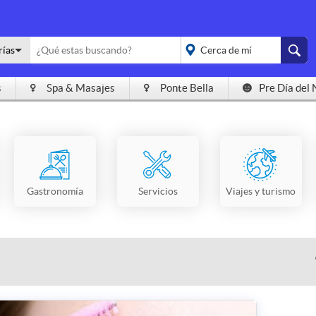
rías
s
Spa & Masajes
Ponte Bella
Pre Día del 
placeholder="Todo el
país">
Gastronomía
Servicios
Viajes y turismo