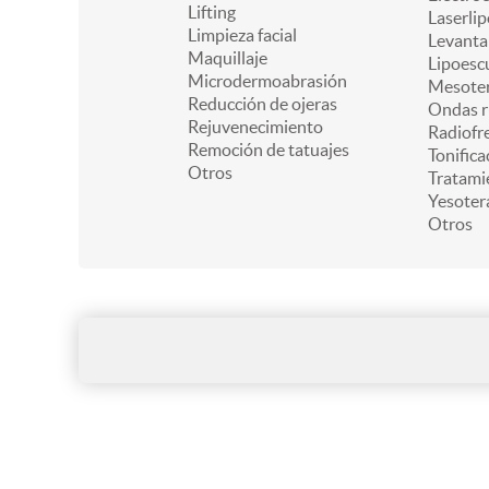
Lifting
Laserlip
Limpieza facial
Levanta
Maquillaje
Lipoesc
Microdermoabrasión
Mesoter
Reducción de ojeras
Ondas r
Rejuvenecimiento
Radiofr
Remoción de tatuajes
Tonifica
Otros
Tratami
Yesoter
Otros