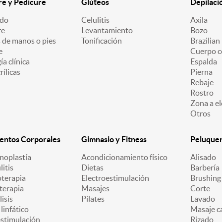
e y Pedicure
Glúteos
Depilaci
ado
Celulitis
Axila
re
Levantamiento
Bozo
 de manos o pies
Tonificación
Brazilian
e
Cuerpo c
a clínica
Espalda
ílicas
Pierna
Rebaje
Rostro
Zona a el
Otros
entos Corporales
Gimnasio y Fitness
Peluquerí
oplastía
Acondicionamiento físico
Alisado
litis
Dietas
Barbería
oterapia
Electroestimulación
Brushing
terapia
Masajes
Corte
lisis
Pilates
Lavado
linfático
Masaje ca
estimulación
Rizado